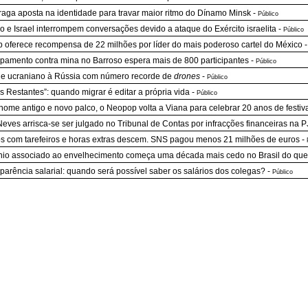
raga aposta na identidade para travar maior ritmo do Dínamo Minsk
-
Público
o e Israel interrompem conversações devido a ataque do Exército israelita
-
Público
 oferece recompensa de 22 milhões por líder do mais poderoso cartel do México
amento contra mina no Barroso espera mais de 800 participantes
-
Público
e ucraniano à Rússia com número recorde de
drones
-
Público
os Restantes”: quando migrar é editar a própria vida
-
Público
ome antigo e novo palco, o Neopop volta a Viana para celebrar 20 anos de festiv
Neves arrisca-se ser julgado no Tribunal de Contas por infracções financeiras na P
s com tarefeiros e horas extras descem. SNS pagou menos 21 milhões de euros
-
nio associado ao envelhecimento começa uma década mais cedo no Brasil do qu
parência salarial: quando será possível saber os salários dos colegas?
-
Público