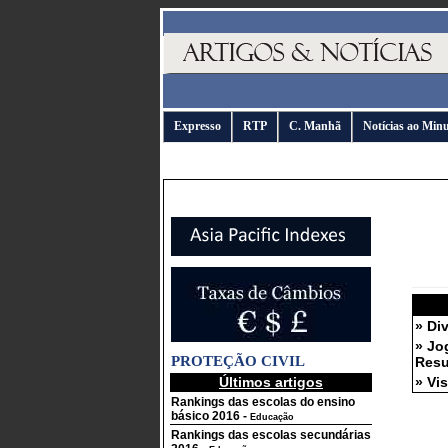
Expresso
RTP
C. Manhã
Notícias ao Min
» Di
» Jo
PROTEÇÃO CIVIL
Resu
Últimos artigos
» Vi
Rankings das escolas do ensino
básico 2016
-
Educação
Rankings das escolas secundárias