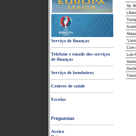
Sp. B
Líban
Trump
Acamp
Ataqu
Serviço de finanças
“Livr
Com n
Telefone e emails dos serviços
Luís 
de finanças
Gasto
Declí
Serviço de bombeiros
Trans
Centros de saúde
Escolas
Freguesias
Aveiro