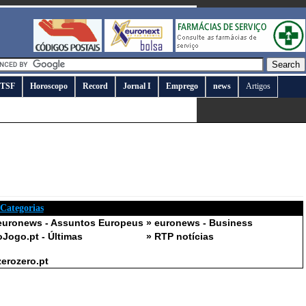
TSF
Horoscopo
Record
Jornal I
Emprego
news
Artigos
 Categorias
euronews - Assuntos Europeus
» euronews - Business
oJogo.pt - Últimas
» RTP notícias
zerozero.pt