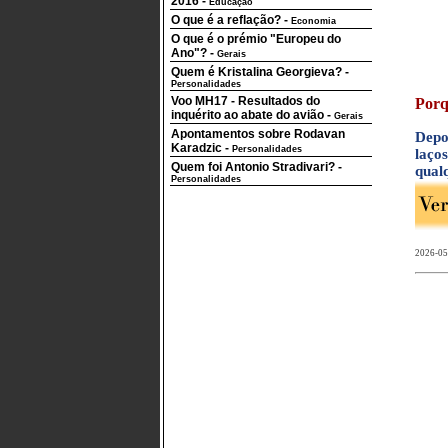
2016
-
Educação
O que é a reflação?
-
Economia
O que é o prémio "Europeu do
Ano"?
-
Gerais
Quem é Kristalina Georgieva?
-
Personalidades
Voo MH17 - Resultados do
Porq
inquérito ao abate do avião
-
Gerais
Apontamentos sobre Rodavan
Depo
Karadzic
-
Personalidades
laço
Quem foi Antonio Stradivari?
-
qualq
Personalidades
2026-05