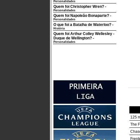
Personalidades
Quem foi Christopher Wren?
-
Personalidades
Quem foi Napoleão Bonaparte?
-
Personalidades
O que foi a Batalha de Waterloo?
-
História
Quem foi Arthur Colley Wellesley -
Duque de Wellington?
-
Personalidades
125 m
The F
Chasc
Frent