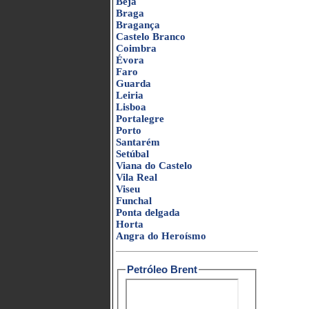
Beja
Braga
Bragança
Castelo Branco
Coimbra
Évora
Faro
Guarda
Leiria
Lisboa
Portalegre
Porto
Santarém
Setúbal
Viana do Castelo
Vila Real
Viseu
Funchal
Ponta delgada
Horta
Angra do Heroísmo
Petróleo Brent