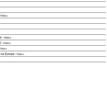
-
Público
al
-
Público
J
-
Público
Público
e na Europa
-
Público