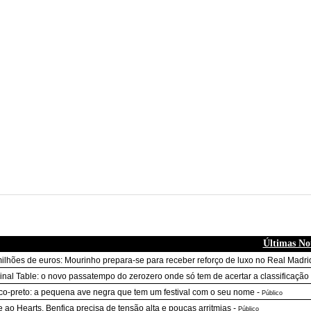
Últimas Not
ilhões de euros: Mourinho prepara-se para receber reforço de luxo no Real Madri
inal Table: o novo passatempo do zerozero onde só tem de acertar a classificação 
o-preto: a pequena ave negra que tem um festival com o seu nome
-
Público
e ao Hearts, Benfica precisa de tensão alta e poucas arritmias
-
Público