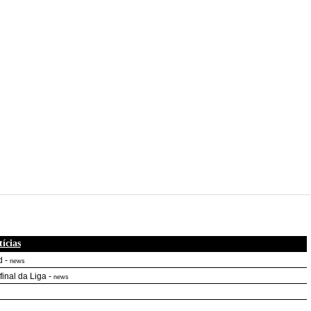
ícias
d
-
news
final da Liga
-
news