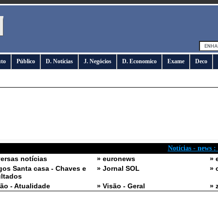
uto
Público
D. Notícias
J. Negócios
D. Economico
Exame
Deco
Notícias - news :
versas notícias
» euronews
» 
gos Santa casa - Chaves e
» Jornal SOL
» 
ltados
são - Atualidade
» Visão - Geral
» 