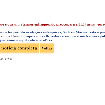
ue é que um Starmer enfraquecido preocupará a UE | news | euron
is de ter perdido as eleições autárquicas, Sir Keir Starmer está a p
s com a União Europeia - mas Bruxelas receia que a sua fraqueza polí
uer reinício significativo pós-Brexit.
-08 15:27:41