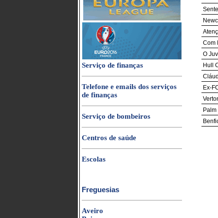
Sente
Newca
Atenç
Com 
O Juv
Serviço de finanças
Hull 
Cláud
Telefone e emails dos serviços
Ex-FC
de finanças
Verto
Palm 
Serviço de bombeiros
Benfi
Centros de saúde
Escolas
Freguesias
Aveiro