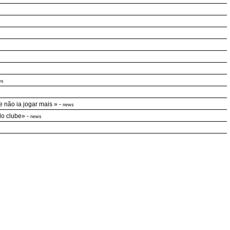
ws
 não ia jogar mais »
-
news
do clube»
-
news