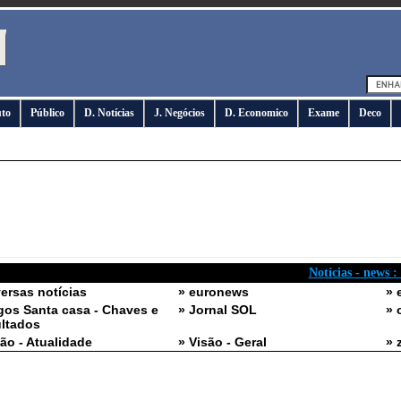
uto
Público
D. Notícias
J. Negócios
D. Economico
Exame
Deco
Notícias - news :
versas notícias
» euronews
» 
gos Santa casa - Chaves e
» Jornal SOL
» 
ltados
são - Atualidade
» Visão - Geral
» 