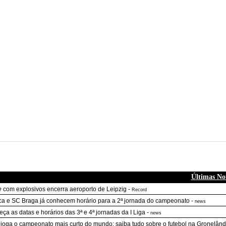
Últimas Not
e
com explosivos encerra aeroporto de Leipzig
-
Record
ca e SC Braga já conhecem horário para a 2ª jornada do campeonato
-
news
ça as datas e horários das 3ª e 4ª jornadas da I Liga
-
news
 joga o campeonato mais curto do mundo: saiba tudo sobre o futebol na Gronelând