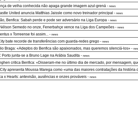
nça de velha conhecida não apaga grande imagem azul-grená
-
news
stle United anuncia Matthias Jaissle como novo treinador principal
-
news
ão, Benfica: Sabah perde e pode ser adversário na Liga Europa
-
news
Nélson Semedo no onze, Fenerbahçe vence na Liga dos Campeões
-
news
entus x Torreense foi assim...
-
news
City bate recorde de transferências com guarda-redes grego
-
news
io Braga: «Adeptos do Benfica são apaixonados, mas queremos silenciá-los»
-
ne
 Porto junta-se a Bruno Lage na Arábia Saudita
-
news
nghen critica Benfica: «Disseram-me no último dia de mercado, por mensagem, que
City apresenta Moussa Marega como «uma das maiores contratações da história 
ca x Hearts: antevisão, ausências e onzes prováveis
-
news