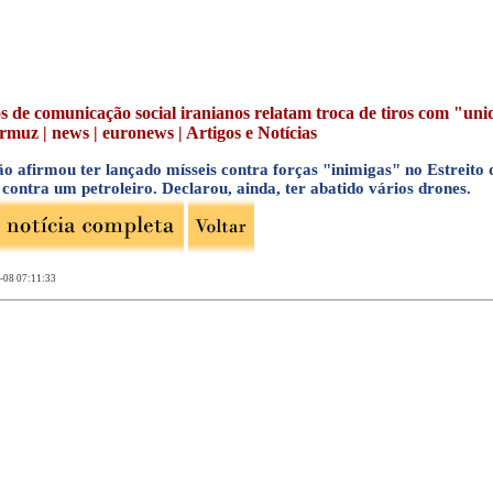
s de comunicação social iranianos relatam troca de tiros com "unid
rmuz | news | euronews | Artigos e Notícias
ão afirmou ter lançado mísseis contra forças "inimigas" no Estreit
contra um petroleiro. Declarou, ainda, ter abatido vários drones.
-08 07:11:33