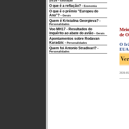
2016
-
Educação
O que é a reflação?
-
Economia
O que é o prémio "Europeu do
Ano"?
-
Gerais
Quem é Kristalina Georgieva?
-
Personalidades
Voo MH17 - Resultados do
Meio
inquérito ao abate do avião
-
Gerais
de O
Apontamentos sobre Rodavan
Karadzic
-
Personalidades
O Ir
Quem foi Antonio Stradivari?
-
EUA 
Personalidades
2026-05