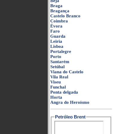
Beja
Braga
Bragança
Castelo Branco
Coimbra
Évora
Faro
Guarda
Leiria
Lisboa
Portalegre
Porto
Santarém
Setúbal
Viana do Castelo
Vila Real
Viseu
Funchal
Ponta delgada
Horta
Angra do Heroísmo
Petróleo Brent