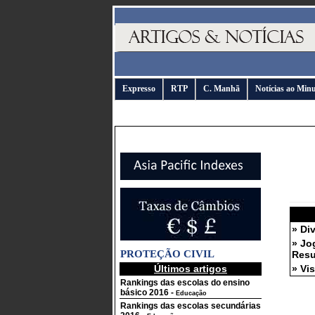
Expresso
RTP
C. Manhã
Notícias ao Min
» Di
» Jo
PROTEÇÃO CIVIL
Resu
Últimos artigos
» Vi
Rankings das escolas do ensino
básico 2016
-
Educação
Rankings das escolas secundárias