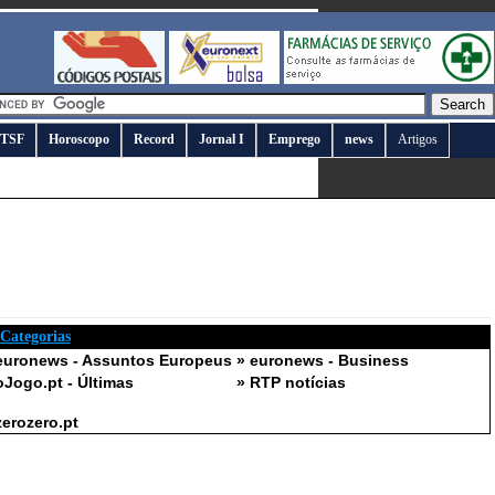
TSF
Horoscopo
Record
Jornal I
Emprego
news
Artigos
 Categorias
euronews - Assuntos Europeus
» euronews - Business
oJogo.pt - Últimas
» RTP notícias
zerozero.pt