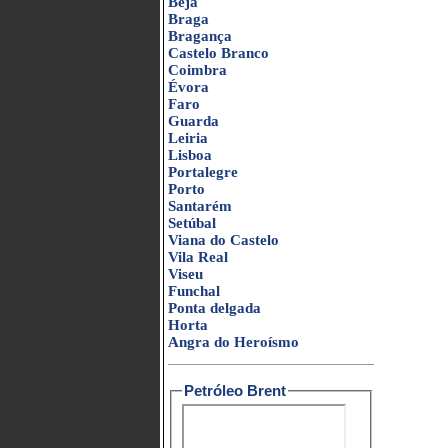
Beja
Braga
Bragança
Castelo Branco
Coimbra
Évora
Faro
Guarda
Leiria
Lisboa
Portalegre
Porto
Santarém
Setúbal
Viana do Castelo
Vila Real
Viseu
Funchal
Ponta delgada
Horta
Angra do Heroísmo
Petróleo Brent