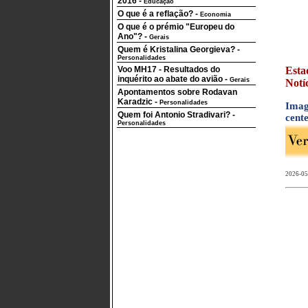
2016
-
Educação
O que é a reflação?
-
Economia
O que é o prémio "Europeu do
Ano"?
-
Gerais
Quem é Kristalina Georgieva?
-
Personalidades
Voo MH17 - Resultados do
Esta
inquérito ao abate do avião
-
Gerais
Notí
Apontamentos sobre Rodavan
Karadzic
-
Personalidades
Imag
Quem foi Antonio Stradivari?
-
cent
Personalidades
2026-05