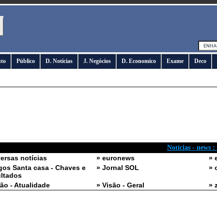
uto
Público
D. Notícias
J. Negócios
D. Economico
Exame
Deco
Notícias - news :
versas notícias
» euronews
» 
gos Santa casa - Chaves e
» Jornal SOL
» 
ltados
são - Atualidade
» Visão - Geral
» 