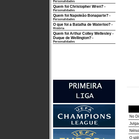
Personalidades
Quem foi Christopher Wren?
-
Personalidades
Quem foi Napoleão Bonaparte?
-
Personalidades
O que foi a Batalha de Waterloo?
-
História
Quem foi Arthur Colley Wellesley -
Duque de Wellington?
-
Personalidades
No Di
Julga
Nélso
O sil