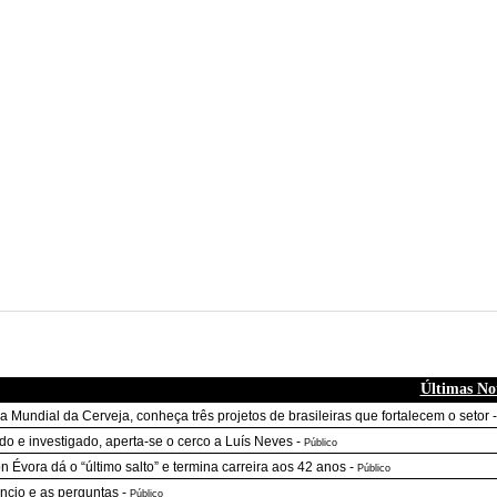
Últimas Not
a Mundial da Cerveja, conheça três projetos de brasileiras que fortalecem o setor
do e investigado, aperta-se o cerco a Luís Neves
-
Público
n Évora dá o “último salto” e termina carreira aos 42 anos
-
Público
êncio e as perguntas
-
Público