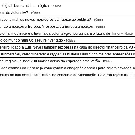
 digital, burocracia analógica
-
Público
ois de Zelensky?
-
Público
são, afinal, os novos moradores da habitação pública?
-
Público
 não ameaçou a Europa. A resposta da Europa ameaçou
-
Público
ofonia linguística e o trauma da colonização: portas para o futuro de Timor
-
Público
o do mundo num Odisseu reinventado
-
Público
iteiro ligado a Luís Neves também fez obras na casa do director financeiro da PJ
submersível, carro funerário e
rappel
: as histórias das cinco maiores apreensões 
gal registou quase 700 mortes acima do esperado este Verão
-
Público
 dos exames da 2.ª fase já começaram a chegar às escolas para serem afixadas s
eutas da fala denunciam falhas no concurso de vinculação. Governo rejeita irregu