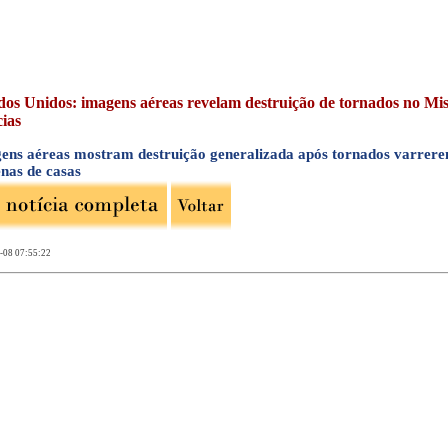
dos Unidos: imagens aéreas revelam destruição de tornados no Missi
cias
ens aéreas mostram destruição generalizada após tornados varrerem
enas de casas
-08 07:55:22