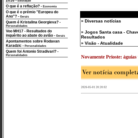
2016
-
Educação
O que é a reflação?
-
Economia
O que é o prémio "Europeu do
Ano"?
-
Gerais
» Diversas notícias
Quem é Kristalina Georgieva?
-
Personalidades
Voo MH17 - Resultados do
» Jogos Santa casa - Chav
inquérito ao abate do avião
-
Gerais
Resultados
Apontamentos sobre Rodavan
» Visão - Atualidade
Karadzic
-
Personalidades
Quem foi Antonio Stradivari?
-
Personalidades
Novamente Prioste: águias v
2026-05-01 20:20:02