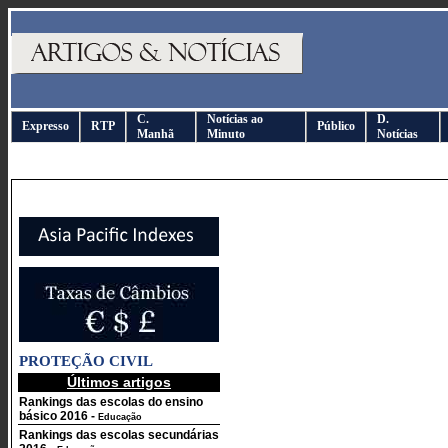
C.
Notícias ao
D.
Expresso
RTP
Público
Manhã
Minuto
Notícias
PROTEÇÃO CIVIL
Últimos artigos
Rankings das escolas do ensino
básico 2016
-
Educação
Rankings das escolas secundárias