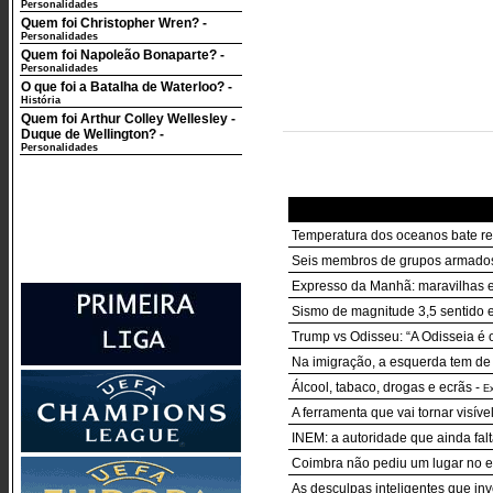
Personalidades
Quem foi Christopher Wren?
-
Personalidades
Quem foi Napoleão Bonaparte?
-
Personalidades
O que foi a Batalha de Waterloo?
-
História
Quem foi Arthur Colley Wellesley -
Duque de Wellington?
-
Personalidades
Temperatura dos oceanos bate re
Seis membros de grupos armados
Expresso da Manhã: maravilhas e 
Sismo de magnitude 3,5 sentido
Trump vs Odisseu: “A Odisseia é 
Na imigração, a esquerda tem de o
Álcool, tabaco, drogas e ecrãs
-
E
A ferramenta que vai tornar visív
INEM: a autoridade que ainda falt
Coimbra não pediu um lugar no e
As desculpas inteligentes que in