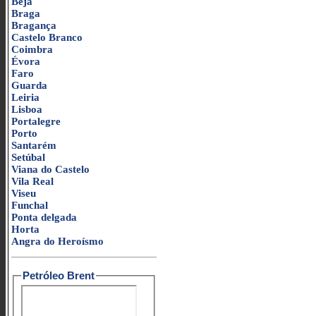
Beja
Braga
Bragança
Castelo Branco
Coimbra
Évora
Faro
Guarda
Leiria
Lisboa
Portalegre
Porto
Santarém
Setúbal
Viana do Castelo
Vila Real
Viseu
Funchal
Ponta delgada
Horta
Angra do Heroísmo
Petróleo Brent