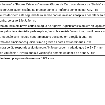
nheimer" e "Pobres Criaturas" vencem Globos de Ouro com derrota de "Barbie"
-
T
s de Ouro fazem história ao premiar primeira indígena como Melhor Atriz
-
TSF
iros decidem esta segunda-feira se vão cobrar taxas aos hospitais por retenção
nho, volta ao São João
-
TSF
no anuncia em breve cortes de água no Algarve. Agricultores falam em situação ca
stas pelo clima. Amnistia pede explicações sobre revista "minuciosa, humilhante e s
: foguetão com módulo norte-americano descolou em direção à Lua
-
TSF
cato dos funcionários judiciais inicia greve às horas extraordinárias
-
TSF
ndra Leitão responde a Montenegro: "Não percebem nada do que é o SNS"
-
TSF
de virulência." Pizarro apela à vacinação perante epidemia de gripe A
-
TSF
 de desemprego mantém-se nos 6,6%
-
TSF