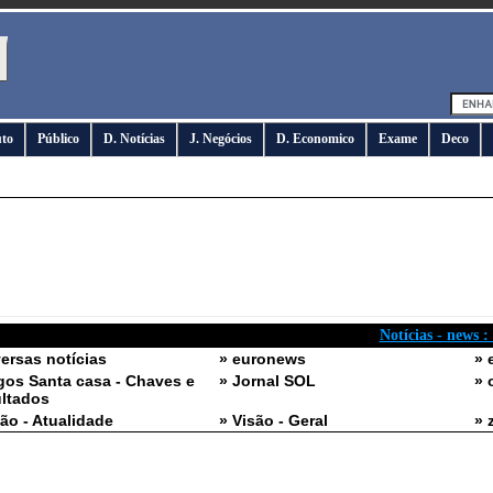
uto
Público
D. Notícias
J. Negócios
D. Economico
Exame
Deco
Notícias - news :
versas notícias
» euronews
» 
gos Santa casa - Chaves e
» Jornal SOL
» 
ltados
são - Atualidade
» Visão - Geral
» 