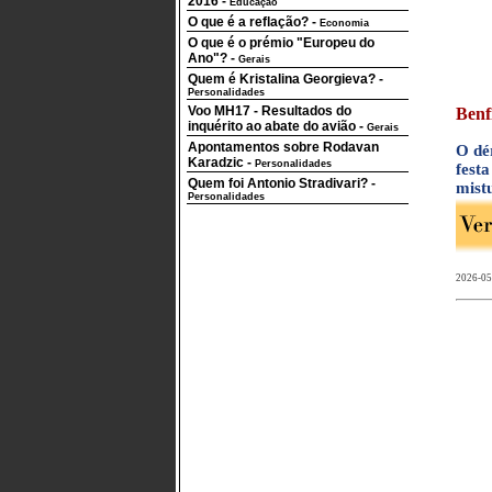
2016
-
Educação
O que é a reflação?
-
Economia
O que é o prémio "Europeu do
Ano"?
-
Gerais
Quem é Kristalina Georgieva?
-
Personalidades
Voo MH17 - Resultados do
Benfi
inquérito ao abate do avião
-
Gerais
Apontamentos sobre Rodavan
O dé
Karadzic
-
Personalidades
fest
Quem foi Antonio Stradivari?
-
mistu
Personalidades
2026-05