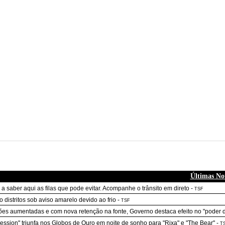
Últimas Not
 a saber aqui as filas que pode evitar. Acompanhe o trânsito em direto
-
TSF
o distritos sob aviso amarelo devido ao frio
-
TSF
es aumentadas e com nova retenção na fonte, Governo destaca efeito no "poder 
ession" triunfa nos Globos de Ouro em noite de sonho para "Rixa" e "The Bear"
-
T