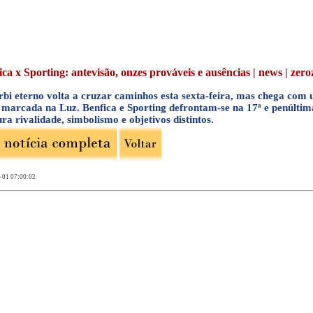
ca x Sporting: antevisão, onzes prováveis e ausências | news | zeroz
rbi eterno volta a cruzar caminhos esta sexta-feira, mas chega com
a marcada na Luz. Benfica e Sporting defrontam-se na 17ª e penúlti
ra rivalidade, simbolismo e objetivos distintos.
-01 07:00:02