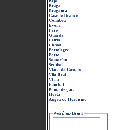
Beja
Braga
Bragança
Castelo Branco
Coimbra
Évora
Faro
Guarda
Leiria
Lisboa
Portalegre
Porto
Santarém
Setúbal
Viana do Castelo
Vila Real
Viseu
Funchal
Ponta delgada
Horta
Angra do Heroísmo
Petróleo Brent