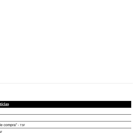
ícias
de compra"
-
TSF
SF