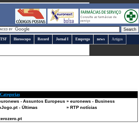
TSF
Horoscopo
Record
Jornal I
Emprego
news
Artigos
 Categorias
euronews - Assuntos Europeus
» euronews - Business
oJogo.pt - Últimas
» RTP notícias
zerozero.pt