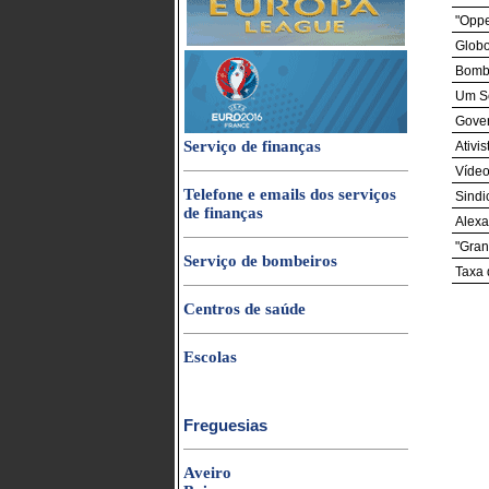
"Oppe
Globo
Bombe
Um So
Gover
Serviço de finanças
Ativi
Vídeo
Telefone e emails dos serviços
Sindi
de finanças
Alexa
"Gran
Serviço de bombeiros
Taxa
Centros de saúde
Escolas
Freguesias
Aveiro