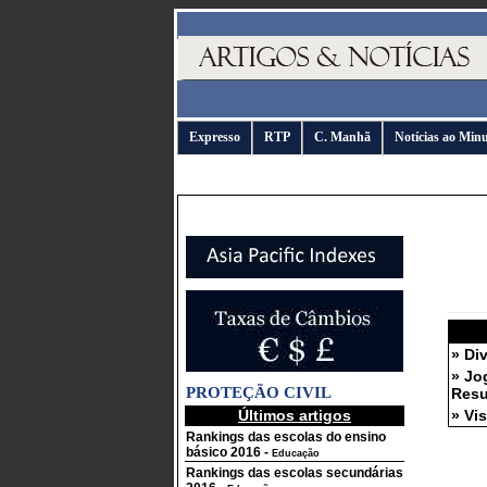
Expresso
RTP
C. Manhã
Notícias ao Min
» Di
» Jo
PROTEÇÃO CIVIL
Resu
Últimos artigos
» Vi
Rankings das escolas do ensino
básico 2016
-
Educação
Rankings das escolas secundárias