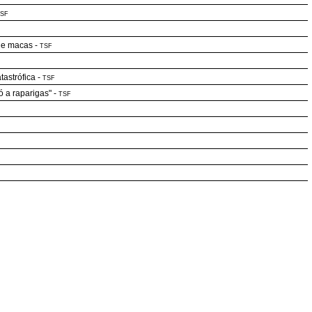
SF
 de macas
-
TSF
tastrófica
-
TSF
ó a raparigas"
-
TSF