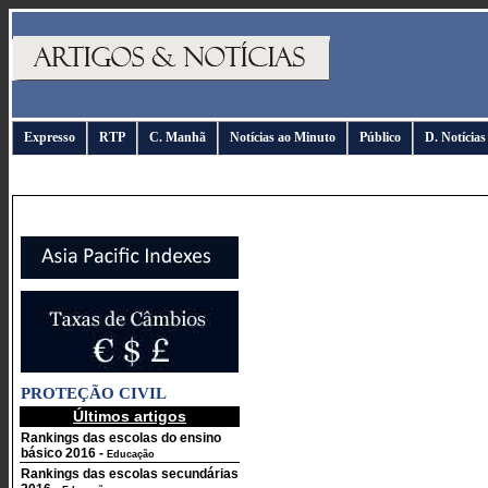
Expresso
RTP
C. Manhã
Notícias ao Minuto
Público
D. Notícias
PROTEÇÃO CIVIL
Últimos artigos
Rankings das escolas do ensino
básico 2016
-
Educação
Rankings das escolas secundárias