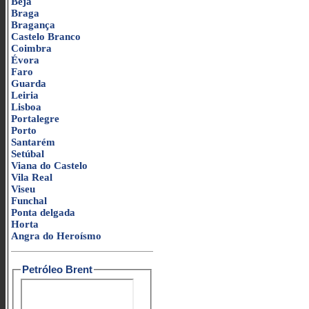
Beja
Braga
Bragança
Castelo Branco
Coimbra
Évora
Faro
Guarda
Leiria
Lisboa
Portalegre
Porto
Santarém
Setúbal
Viana do Castelo
Vila Real
Viseu
Funchal
Ponta delgada
Horta
Angra do Heroísmo
Petróleo Brent