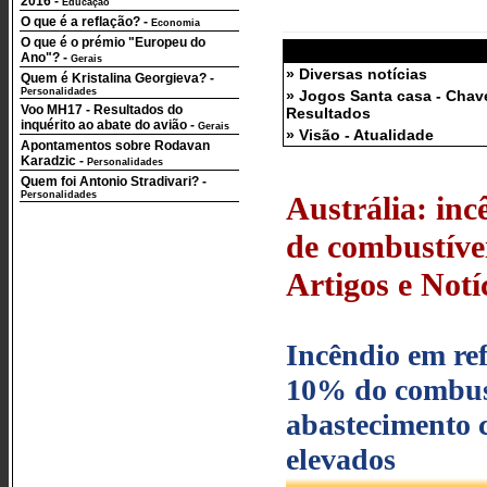
2016
-
Educação
O que é a reflação?
-
Economia
O que é o prémio "Europeu do
Ano"?
-
Gerais
» Diversas notícias
Quem é Kristalina Georgieva?
-
Personalidades
» Jogos Santa casa - Chav
Voo MH17 - Resultados do
Resultados
inquérito ao abate do avião
-
Gerais
» Visão - Atualidade
Apontamentos sobre Rodavan
Karadzic
-
Personalidades
Quem foi Antonio Stradivari?
-
Personalidades
Austrália: inc
de combustívei
Artigos e Notí
Incêndio em re
10% do combustí
abastecimento 
elevados