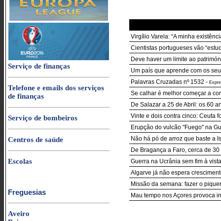
Virgílio Varela: “A minha existê
Cientistas portugueses vão “estud
Deve haver um limite ao património
Serviço de finanças
Um país que aprende com os seus 
Palavras Cruzadas nº 1532
-
Expr
Telefone e emails dos serviços
Se calhar é melhor começar a cor
de finanças
De Salazar a 25 de Abril: os 60 a
Vinte e dois contra cinco: Ceuta
Serviço de bombeiros
Erupção do vulcão "Fuego" na Gu
Não há pó de arroz que baste a Is
Centros de saúde
De Bragança a Faro, cerca de 30
Escolas
Guerra na Ucrânia sem fim à vist
Algarve já não espera crescimento
Missão da semana: fazer o piquen
Freguesias
Mau tempo nos Açores provoca in
Aveiro