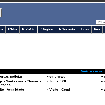
uto
Público
D. Notícias
J. Negócios
D. Economico
Exame
Deco
Notícias - news :
versas notícias
» euronews
» 
gos Santa casa - Chaves e
» Jornal SOL
» 
ltados
são - Atualidade
» Visão - Geral
» 