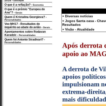
2016
-
Educação
O que é a reflação?
-
Economia
O que é o prémio "Europeu do
Ano"?
-
Gerais
» Diversas notícias
Quem é Kristalina Georgieva?
-
Personalidades
» Jogos Santa casa - Chav
Voo MH17 - Resultados do
Resultados
inquérito ao abate do avião
-
Gerais
» Visão - Atualidade
Apontamentos sobre Rodavan
Karadzic
-
Personalidades
Quem foi Antonio Stradivari?
-
Personalidades
Após derrota d
apoio ao MAGA
A derrota de Vi
apoios polític
impulsionam ne
extrema-direit
mais dificulda