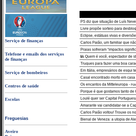
PS diz que situação de Luís Neves
Livre propõe sorteio para desblo
Eclipse, estátuas vivas e diversõ
Serviço de finanças
Carlos Paião, um familiar que n
Praias sofreram “impactos signif
Telefone e emails dos serviços
🎱 Quem é você, espectador de s
de finanças
Truques para fazer uma boa cara
Em Itália, empresários de esqui 
Serviço de bombeiros
Casal encontrado morto em casa 
Os encantos da Mitteleuropa
-
Púb
Centros de saúde
Porque é que gostamos tanto de C
Loulé quer ser Capital Portugues
Escolas
Amarante vai candidatar-se a Cap
Carlos Paião voltou! Trouxe os n
Freguesias
Bienal de Veneza: a utopia de Ale
Aveiro