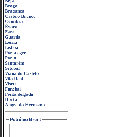
Beja
Braga
Bragança
Castelo Branco
Coimbra
Évora
Faro
Guarda
Leiria
Lisboa
Portalegre
Porto
Santarém
Setúbal
Viana do Castelo
Vila Real
Viseu
Funchal
Ponta delgada
Horta
Angra do Heroísmo
Petróleo Brent