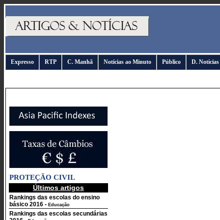
Expresso
RTP
C. Manhã
Notícias ao Minuto
Público
D. Notícias
PROTEÇÃO CIVIL
Últimos artigos
Rankings das escolas do ensino
básico 2016
-
Educação
Rankings das escolas secundárias