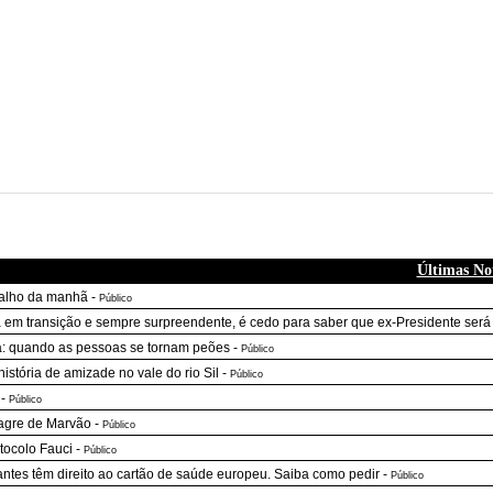
Últimas Not
alho da manhã
-
Público
 em transição e sempre surpreendente, é cedo para saber que ex-Presidente será
: quando as pessoas se tornam peões
-
Público
istória de amizade no vale do rio Sil
-
Público
-
Público
agre de Marvão
-
Público
tocolo Fauci
-
Público
antes têm direito ao cartão de saúde europeu. Saiba como pedir
-
Público