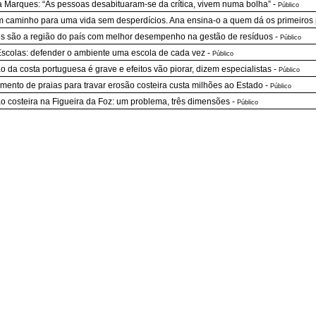
 Marques: “As pessoas desabituaram-se da crítica, vivem numa bolha”
-
Público
 caminho para uma vida sem desperdícios. Ana ensina-o a quem dá os primeiros
s são a região do país com melhor desempenho na gestão de resíduos
-
Público
scolas: defender o ambiente uma escola de cada vez
-
Público
o da costa portuguesa é grave e efeitos vão piorar, dizem especialistas
-
Público
mento de praias para travar erosão costeira custa milhões ao Estado
-
Público
o costeira na Figueira da Foz: um problema, três dimensões
-
Público