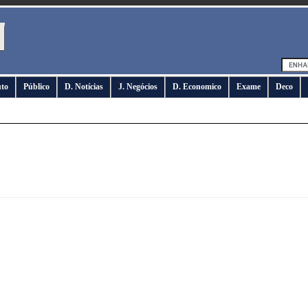
uto
Público
D. Notícias
J. Negócios
D. Economico
Exame
Deco