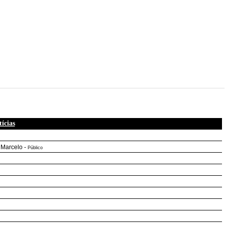
ícias
 Marcelo
-
Público