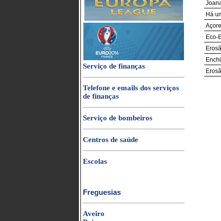
Joana
Há um
Açore
Eco-E
Erosã
Enchi
Serviço de finanças
Erosã
Telefone e emails dos serviços
de finanças
Serviço de bombeiros
Centros de saúde
Escolas
Freguesias
Aveiro