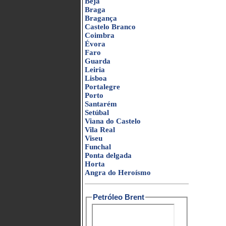
Beja
Braga
Bragança
Castelo Branco
Coimbra
Évora
Faro
Guarda
Leiria
Lisboa
Portalegre
Porto
Santarém
Setúbal
Viana do Castelo
Vila Real
Viseu
Funchal
Ponta delgada
Horta
Angra do Heroísmo
Petróleo Brent