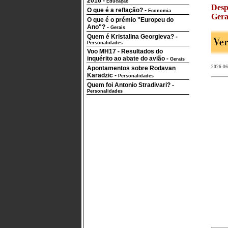
2016
-
Educação
Desp
O que é a reflação?
-
Economia
Geral
O que é o prémio "Europeu do
Ano"?
-
Gerais
Quem é Kristalina Georgieva?
-
Personalidades
Voo MH17 - Resultados do
inquérito ao abate do avião
-
Gerais
2026-06
Apontamentos sobre Rodavan
Karadzic
-
Personalidades
Quem foi Antonio Stradivari?
-
Personalidades