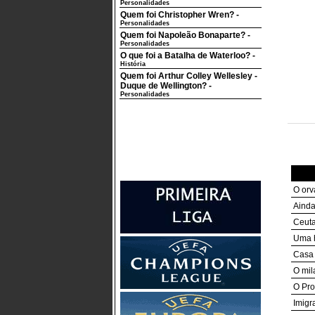
Personalidades
Quem foi Christopher Wren?
-
Personalidades
Quem foi Napoleão Bonaparte?
-
Personalidades
O que foi a Batalha de Waterloo?
-
História
Quem foi Arthur Colley Wellesley -
Duque de Wellington?
-
Personalidades
O orv
Ainda
Ceuta
Uma h
Casa
O mil
O Pro
Imigr