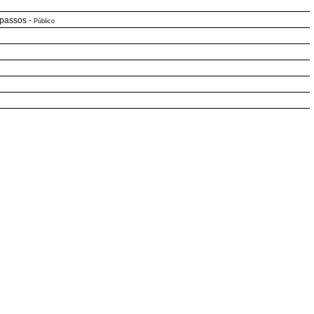
 passos
-
Público