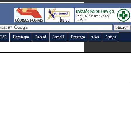
TSF
Horoscopo
Record
Jornal I
Emprego
news
Artigos