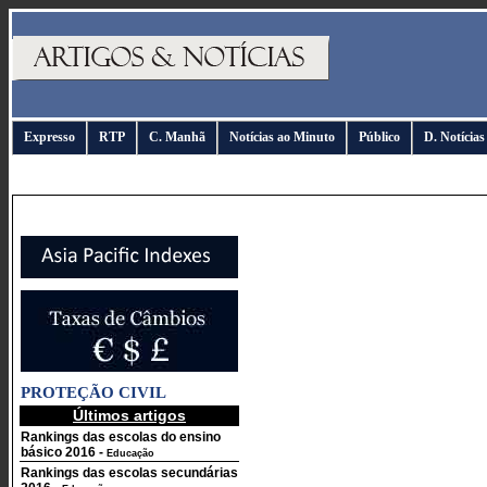
Expresso
RTP
C. Manhã
Notícias ao Minuto
Público
D. Notícias
PROTEÇÃO CIVIL
Últimos artigos
Rankings das escolas do ensino
básico 2016
-
Educação
Rankings das escolas secundárias