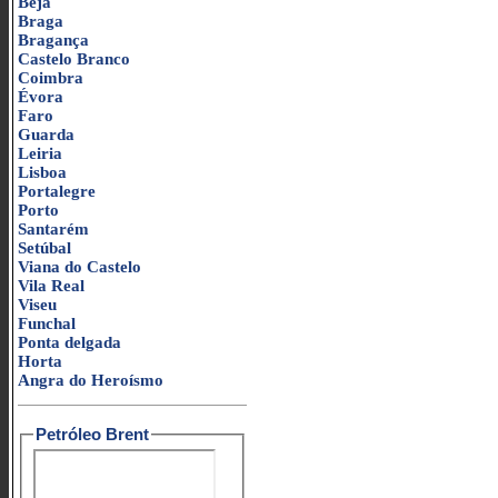
Beja
Braga
Bragança
Castelo Branco
Coimbra
Évora
Faro
Guarda
Leiria
Lisboa
Portalegre
Porto
Santarém
Setúbal
Viana do Castelo
Vila Real
Viseu
Funchal
Ponta delgada
Horta
Angra do Heroísmo
Petróleo Brent