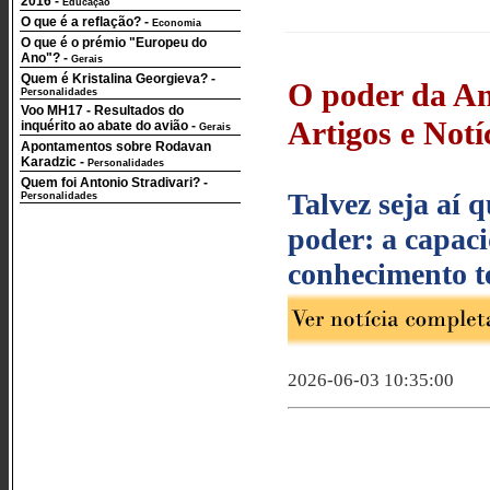
2016
-
Educação
O que é a reflação?
-
Economia
O que é o prémio "Europeu do
Ano"?
-
Gerais
Quem é Kristalina Georgieva?
-
O poder da An
Personalidades
Voo MH17 - Resultados do
Artigos e Notí
inquérito ao abate do avião
-
Gerais
Apontamentos sobre Rodavan
Karadzic
-
Personalidades
Quem foi Antonio Stradivari?
-
Talvez seja aí 
Personalidades
poder: a capac
conhecimento t
2026-06-03 10:35:00