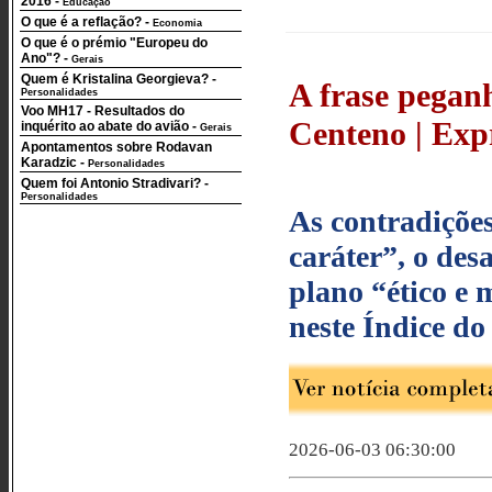
2016
-
Educação
O que é a reflação?
-
Economia
O que é o prémio "Europeu do
Ano"?
-
Gerais
Quem é Kristalina Georgieva?
-
A frase peganh
Personalidades
Voo MH17 - Resultados do
Centeno | Expr
inquérito ao abate do avião
-
Gerais
Apontamentos sobre Rodavan
Karadzic
-
Personalidades
Quem foi Antonio Stradivari?
-
Personalidades
As contradições
caráter”, o des
plano “ético e 
neste Índice do
2026-06-03 06:30:00