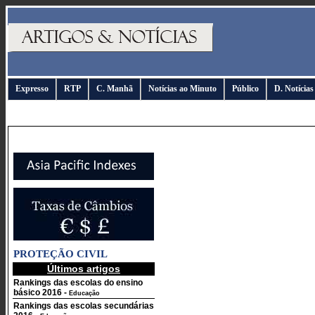
Expresso
RTP
C. Manhã
Notícias ao Minuto
Público
D. Notícias
PROTEÇÃO CIVIL
Últimos artigos
Rankings das escolas do ensino
básico 2016
-
Educação
Rankings das escolas secundárias