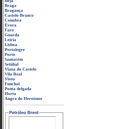
Beja
Braga
Bragança
Castelo Branco
Coimbra
Évora
Faro
Guarda
Leiria
Lisboa
Portalegre
Porto
Santarém
Setúbal
Viana do Castelo
Vila Real
Viseu
Funchal
Ponta delgada
Horta
Angra do Heroísmo
Petróleo Brent