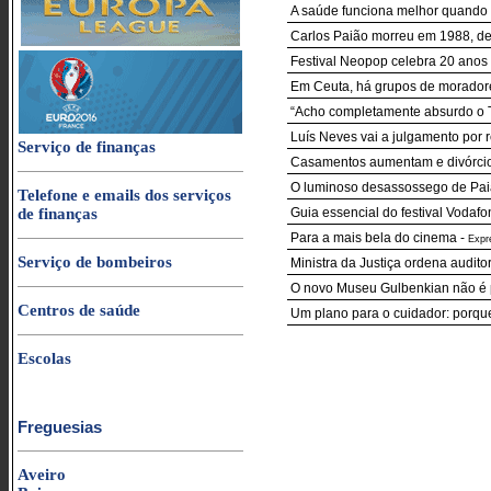
A saúde funciona melhor quando 
Carlos Paião morreu em 1988, dez 
Festival Neopop celebra 20 anos 
Em Ceuta, há grupos de moradore
“Acho completamente absurdo o To
Luís Neves vai a julgamento por
Serviço de finanças
Casamentos aumentam e divórci
O luminoso desassossego de Pa
Telefone e emails dos serviços
de finanças
Guia essencial do festival Vodaf
Para a mais bela do cinema
-
Expr
Serviço de bombeiros
Ministra da Justiça ordena audito
O novo Museu Gulbenkian não é p
Centros de saúde
Um plano para o cuidador: porqu
Escolas
Freguesias
Aveiro