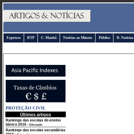
Expresso
RTP
C. Manhã
Notícias ao Minuto
Público
D. Notícias
PROTEÇÃO CIVIL
Últimos artigos
Rankings das escolas do ensino
básico 2016
-
Educação
Rankings das escolas secundárias