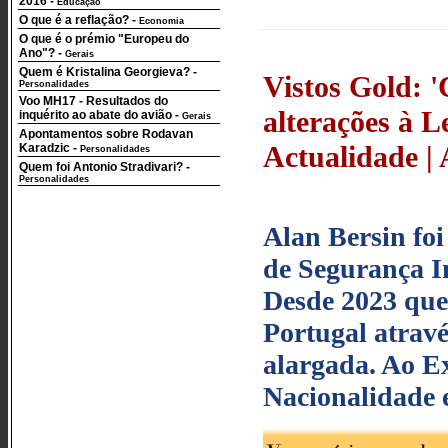
2016
-
Educação
O que é a reflação?
-
Economia
O que é o prémio "Europeu do
Ano"?
-
Gerais
Quem é Kristalina Georgieva?
-
Vistos Gold: '
Personalidades
Voo MH17 - Resultados do
alterações à L
inquérito ao abate do avião
-
Gerais
Apontamentos sobre Rodavan
Actualidade | 
Karadzic
-
Personalidades
Quem foi Antonio Stradivari?
-
Personalidades
Alan Bersin fo
de Segurança I
Desde 2023 que
Portugal atravé
alargada. Ao Ex
Nacionalidade 