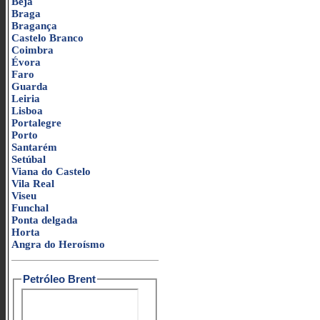
Beja
Braga
Bragança
Castelo Branco
Coimbra
Évora
Faro
Guarda
Leiria
Lisboa
Portalegre
Porto
Santarém
Setúbal
Viana do Castelo
Vila Real
Viseu
Funchal
Ponta delgada
Horta
Angra do Heroísmo
Petróleo Brent