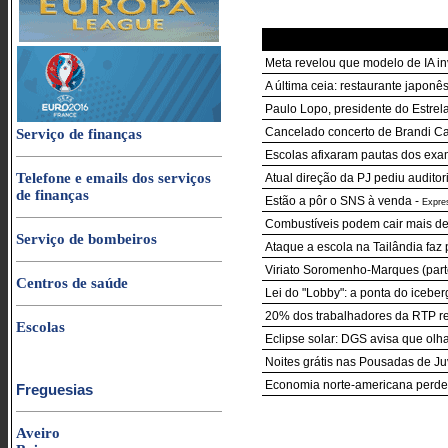
Meta revelou que modelo de IA in
A última ceia: restaurante japon
Paulo Lopo, presidente do Estre
Cancelado concerto de Brandi Ca
Serviço de finanças
Escolas afixaram pautas dos exa
Telefone e emails dos serviços
Atual direção da PJ pediu auditor
de finanças
Estão a pôr o SNS à venda
-
Expre
Combustíveis podem cair mais de
Serviço de bombeiros
Ataque a escola na Tailândia faz 
Viriato Soromenho-Marques (parte
Centros de saúde
Lei do "Lobby": a ponta do iceber
20% dos trabalhadores da RTP re
Escolas
Eclipse solar: DGS avisa que ol
Noites grátis nas Pousadas de J
Economia norte-americana perde 
Freguesias
Aveiro