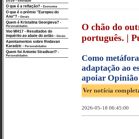
2016
-
Educação
O que é a reflação?
-
Economia
O que é o prémio "Europeu do
Ano"?
-
Gerais
Quem é Kristalina Georgieva?
-
O chão do outr
Personalidades
Voo MH17 - Resultados do
português. | Pú
inquérito ao abate do avião
-
Gerais
Apontamentos sobre Rodavan
Karadzic
-
Personalidades
Quem foi Antonio Stradivari?
-
Como metáfora 
Personalidades
adaptação ao es
apoiar Opinião
2026-05-18 06:45:00