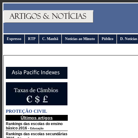
Expresso
RTP
C. Manhã
Notícias ao Minuto
Público
D. Notícias
PROTEÇÃO CIVIL
Últimos artigos
Rankings das escolas do ensino
básico 2016
-
Educação
Rankings das escolas secundárias