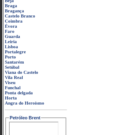
Beja
Braga
Bragança
Castelo Branco
Coimbra
Évora
Faro
Guarda
Leiria
Lisboa
Portalegre
Porto
Santarém
Setúbal
Viana do Castelo
Vila Real
Viseu
Funchal
Ponta delgada
Horta
Angra do Heroísmo
Petróleo Brent