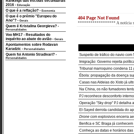
Rankings das escolas secundárias
2016
-
Educação
O que é a reflação?
-
Economia
O que é o prémio "Europeu do
404 Page Not Found
Ano"?
-
Gerais
****************** A notícia so
Quem é Kristalina Georgieva?
-
Personalidades
Voo MH17 - Resultados do
inquérito ao abate do avião
-
Gerais
Apontamentos sobre Rodavan
Karadzic
-
Personalidades
Quem foi Antonio Stradivari?
-
Suspeito de tráfico do navio com
Personalidades
Imigração: Governo rejeita polít
Tribunal marroquino condena 11 
Ébola: propagação da doença sup
Casas nas Aldeias do Xisto já ul
Na China, os não fumadores tenta
PJ reconhece desconforto intern
Operação "Sky drop" PJ detalha 
El-Sayed derrota candidata do a
Drone
com explosivos encerra ae
Benfica e SC Braga já conhecem 
Conheça as datas e horários das 3