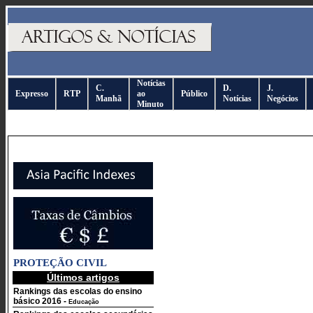
Notícias
C.
D.
J.
Expresso
RTP
ao
Público
Manhã
Notícias
Negócios
Minuto
PROTEÇÃO CIVIL
Últimos artigos
Rankings das escolas do ensino
básico 2016
-
Educação