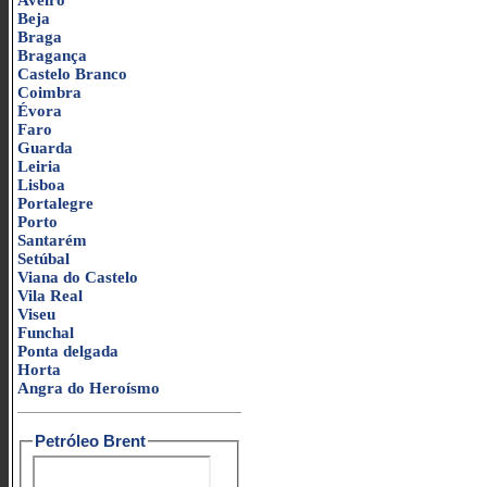
Aveiro
Beja
Braga
Bragança
Castelo Branco
Coimbra
Évora
Faro
Guarda
Leiria
Lisboa
Portalegre
Porto
Santarém
Setúbal
Viana do Castelo
Vila Real
Viseu
Funchal
Ponta delgada
Horta
Angra do Heroísmo
Petróleo Brent