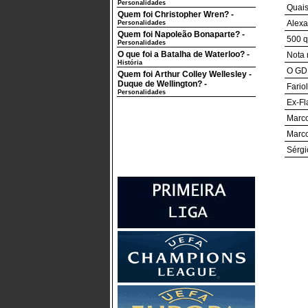
Personalidades
Quais
Quem foi Christopher Wren?
-
Alexa
Personalidades
Quem foi Napoleão Bonaparte?
-
500 q
Personalidades
O que foi a Batalha de Waterloo?
-
Nota 
História
O GD 
Quem foi Arthur Colley Wellesley -
Duque de Wellington?
-
Fario
Personalidades
Ex-Fl
Marco
Marco
Sérgi