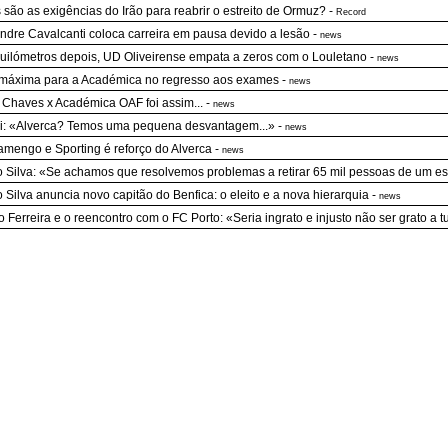
 são as exigências do Irão para reabrir o estreito de Ormuz?
-
Record
ndre Cavalcanti coloca carreira em pausa devido a lesão
-
news
uilómetros depois, UD Oliveirense empata a zeros com o Louletano
-
news
máxima para a Académica no regresso aos exames
-
news
Chaves x Académica OAF foi assim...
-
news
li: «Alverca? Temos uma pequena desvantagem...»
-
news
amengo e Sporting é reforço do Alverca
-
news
 Silva: «Se achamos que resolvemos problemas a retirar 65 mil pessoas de um est
 Silva anuncia novo capitão do Benfica: o eleito e a nova hierarquia
-
news
o Ferreira e o reencontro com o FC Porto: «Seria ingrato e injusto não ser grato 