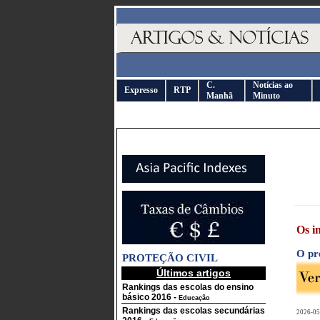
C.
Notícias ao
Expresso
RTP
Manhã
Minuto
Os i
O pre
PROTEÇÃO CIVIL
Últimos artigos
Rankings das escolas do ensino
básico 2016
-
Educação
Rankings das escolas secundárias
2026-05