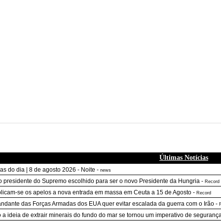
Últimas Notícias
ias do dia | 8 de agosto 2026 - Noite
-
news
o presidente do Supremo escolhido para ser o novo Presidente da Hungria
-
Record
plicam-se os apelos a nova entrada em massa em Ceuta a 15 de Agosto
-
Record
dante das Forças Armadas dos EUA quer evitar escalada da guerra com o Irão
-
a ideia de extrair minerais do fundo do mar se tornou um imperativo de seguranç