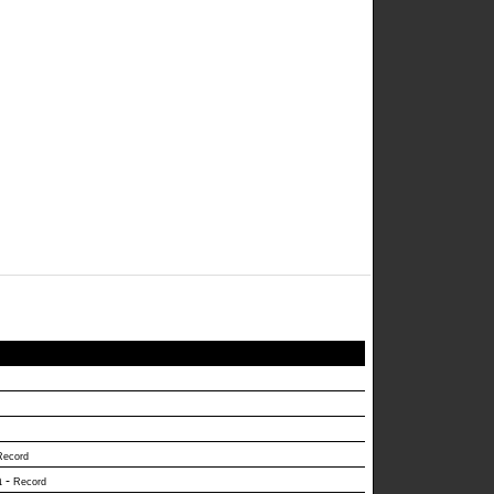
Record
a
-
Record