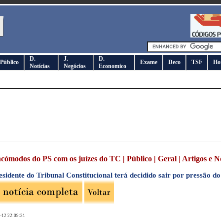
D.
J.
D.
Público
Exame
Deco
TSF
Ho
Notícias
Negócios
Economico
ncómodos do PS com os juízes do TC | Público | Geral | Artigos e No
sidente do Tribunal Constitucional terá decidido sair por pressão do
-12 22:09:31