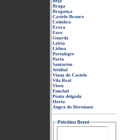
Beja
Braga
Bragança
Castelo Branco
Coimbra
Évora
Faro
Guarda
Leiria
Lisboa
Portalegre
Porto
Santarém
Setúbal
Viana do Castelo
Vila Real
Viseu
Funchal
Ponta delgada
Horta
Angra do Heroísmo
Petróleo Brent