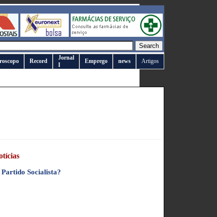
Jornal
roscopo
Record
Emprego
news
Artigos
I
tícias
 Partido Socialista?