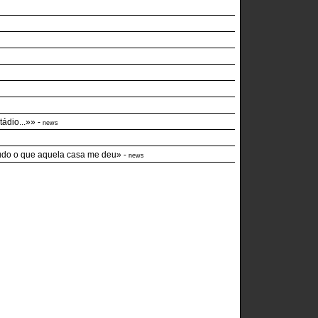
ádio...»»
-
news
a tudo o que aquela casa me deu»
-
news