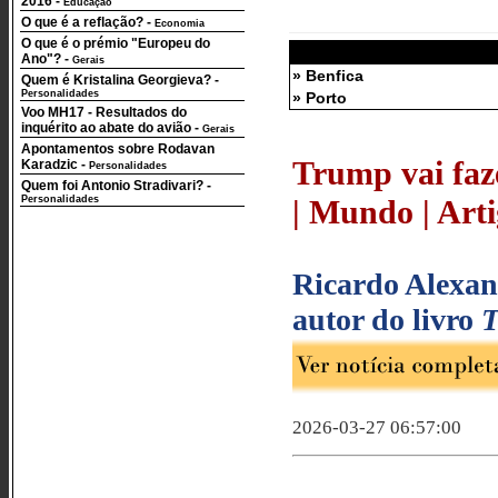
2016
-
Educação
O que é a reflação?
-
Economia
O que é o prémio "Europeu do
Ano"?
-
Gerais
» Benfica
Quem é Kristalina Georgieva?
-
Personalidades
» Porto
Voo MH17 - Resultados do
inquérito ao abate do avião
-
Gerais
Apontamentos sobre Rodavan
Trump vai faz
Karadzic
-
Personalidades
Quem foi Antonio Stradivari?
-
Personalidades
| Mundo | Arti
Ricardo Alexand
autor do livro
T
2026-03-27 06:57:00