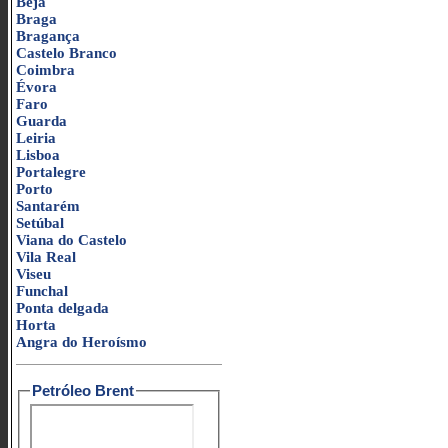
Beja
Braga
Bragança
Castelo Branco
Coimbra
Évora
Faro
Guarda
Leiria
Lisboa
Portalegre
Porto
Santarém
Setúbal
Viana do Castelo
Vila Real
Viseu
Funchal
Ponta delgada
Horta
Angra do Heroísmo
Petróleo Brent