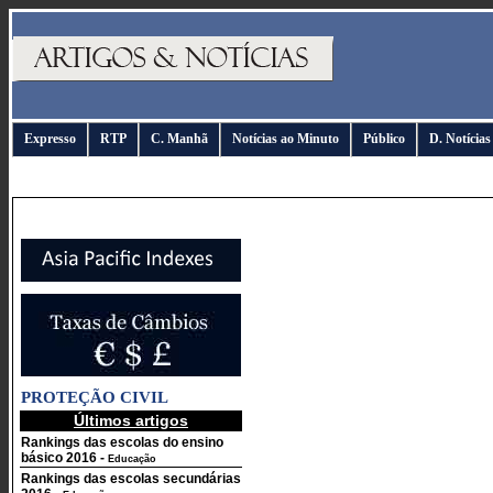
Expresso
RTP
C. Manhã
Notícias ao Minuto
Público
D. Notícias
PROTEÇÃO CIVIL
Últimos artigos
Rankings das escolas do ensino
básico 2016
-
Educação
Rankings das escolas secundárias