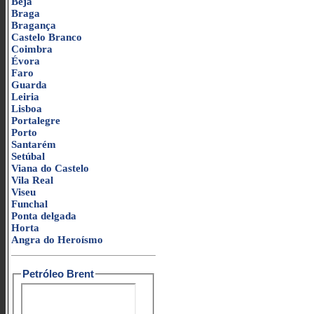
Beja
Braga
Bragança
Castelo Branco
Coimbra
Évora
Faro
Guarda
Leiria
Lisboa
Portalegre
Porto
Santarém
Setúbal
Viana do Castelo
Vila Real
Viseu
Funchal
Ponta delgada
Horta
Angra do Heroísmo
Petróleo Brent