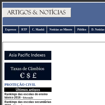
Expresso
RTP
C. Manhã
Notícias ao Minuto
Público
D. Notícias
PROTEÇÃO CIVIL
Últimos artigos
Rankings das escolas do ensino
básico 2016
-
Educação
Rankings das escolas secundárias