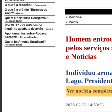
2016
-
Educação
O que é a reflação?
-
Economia
O que é o prémio "Europeu do
Ano"?
-
Gerais
» Benfica
Quem é Kristalina Georgieva?
-
Personalidades
» Porto
Voo MH17 - Resultados do
inquérito ao abate do avião
-
Gerais
Apontamentos sobre Rodavan
Homem entro
Karadzic
-
Personalidades
Quem foi Antonio Stradivari?
-
Personalidades
pelos serviços
e Notícias
Indivíduo arma
Lago. Presiden
2026-02-22 14:53:23