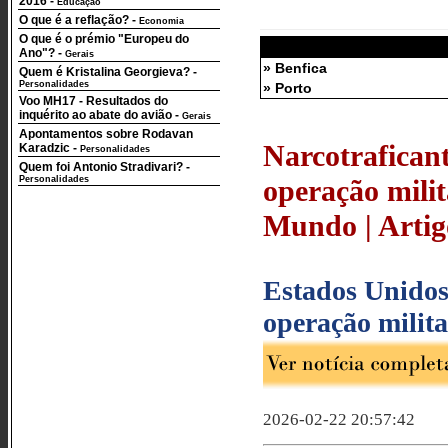
2016
-
Educação
O que é a reflação?
-
Economia
O que é o prémio "Europeu do
Ano"?
-
Gerais
» Benfica
Quem é Kristalina Georgieva?
-
Personalidades
» Porto
Voo MH17 - Resultados do
inquérito ao abate do avião
-
Gerais
Apontamentos sobre Rodavan
Narcotrafican
Karadzic
-
Personalidades
Quem foi Antonio Stradivari?
-
Personalidades
operação mili
Mundo | Artigo
Estados Unidos
operação milita
2026-02-22 20:57:42