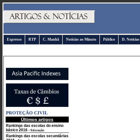
Expresso
RTP
C. Manhã
Notícias ao Minuto
Público
D. Notícias
PROTEÇÃO CIVIL
Últimos artigos
Rankings das escolas do ensino
básico 2016
-
Educação
Rankings das escolas secundárias