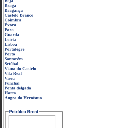
Beja
Braga
Bragança
Castelo Branco
Coimbra
Évora
Faro
Guarda
Leiria
Lisboa
Portalegre
Porto
Santarém
Setúbal
Viana do Castelo
Vila Real
Viseu
Funchal
Ponta delgada
Horta
Angra do Heroísmo
Petróleo Brent