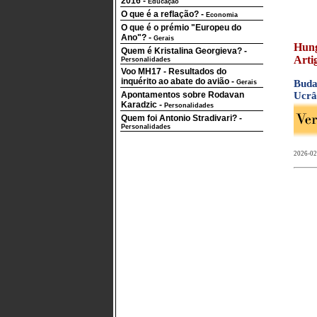
2016
-
Educação
O que é a reflação?
-
Economia
O que é o prémio "Europeu do
Ano"?
-
Gerais
Hung
Quem é Kristalina Georgieva?
-
Arti
Personalidades
Voo MH17 - Resultados do
inquérito ao abate do avião
-
Buda
Gerais
Apontamentos sobre Rodavan
Ucrân
Karadzic
-
Personalidades
Quem foi Antonio Stradivari?
-
Personalidades
2026-02