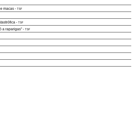
 de macas
-
TSF
tastrófica
-
TSF
ó a raparigas"
-
TSF