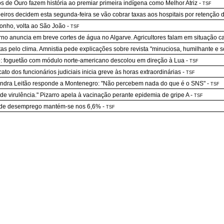
s de Ouro fazem história ao premiar primeira indígena como Melhor Atriz
-
TSF
iros decidem esta segunda-feira se vão cobrar taxas aos hospitais por retenção
nho, volta ao São João
-
TSF
no anuncia em breve cortes de água no Algarve. Agricultores falam em situação ca
stas pelo clima. Amnistia pede explicações sobre revista "minuciosa, humilhante e s
: foguetão com módulo norte-americano descolou em direção à Lua
-
TSF
cato dos funcionários judiciais inicia greve às horas extraordinárias
-
TSF
ndra Leitão responde a Montenegro: "Não percebem nada do que é o SNS"
-
TSF
de virulência." Pizarro apela à vacinação perante epidemia de gripe A
-
TSF
 de desemprego mantém-se nos 6,6%
-
TSF