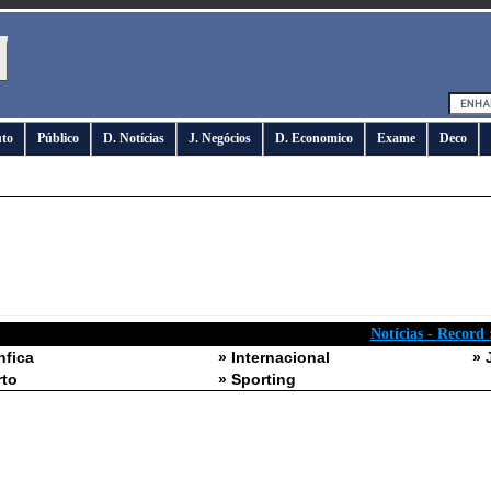
uto
Público
D. Notícias
J. Negócios
D. Economico
Exame
Deco
Notícias - Record 
nfica
» Internacional
» 
rto
» Sporting