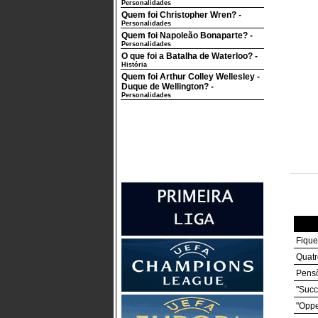
Personalidades
Quem foi Christopher Wren?
-
Personalidades
Quem foi Napoleão Bonaparte?
-
Personalidades
O que foi a Batalha de Waterloo?
-
História
Quem foi Arthur Colley Wellesley -
Duque de Wellington?
-
Personalidades
Fique
Quatr
Pensõ
"Succ
"Oppe