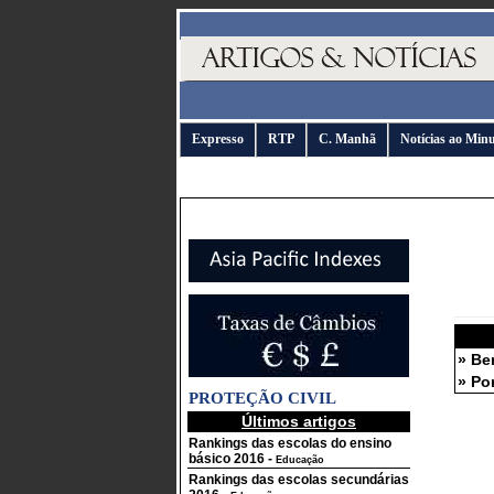
Expresso
RTP
C. Manhã
Notícias ao Min
» Be
» Po
PROTEÇÃO CIVIL
Últimos artigos
Rankings das escolas do ensino
básico 2016
-
Educação
Rankings das escolas secundárias