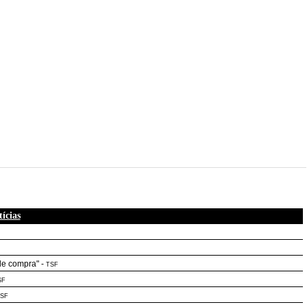
ícias
de compra"
-
TSF
SF
SF