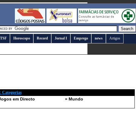
TSF
Horoscopo
Record
Jornal I
Emprego
news
Artigos
: Categorias
Jogos em Directo
» Mundo