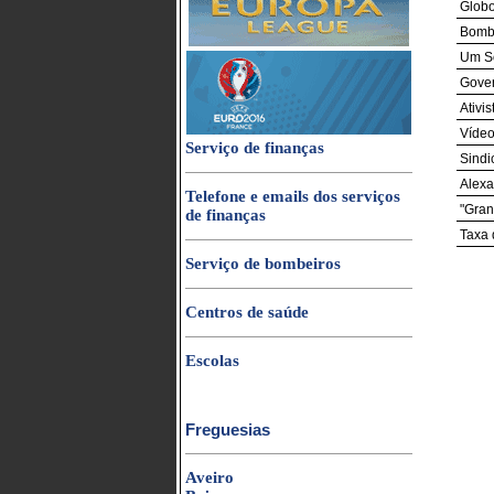
Globo
Bombe
Um So
Gover
Ativi
Vídeo
Serviço de finanças
Sindi
Alexa
Telefone e emails dos serviços
"Gran
de finanças
Taxa
Serviço de bombeiros
Centros de saúde
Escolas
Freguesias
Aveiro