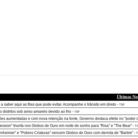
Últimas Not
 a saber aqui as filas que pode evitar. Acompanhe o trânsito em direto
-
TSF
o distritos sob aviso amarelo devido ao frio
-
TSF
es aumentadas e com nova retenção na fonte, Governo destaca efeito no "poder 
ession" triunfa nos Globos de Ouro em noite de sonho para "Rixa" e "The Bear"
-
T
nheimer" e "Pobres Criaturas" vencem Globos de Ouro com derrota de "Barbie"
-
T