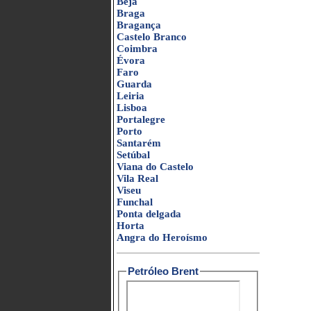
Beja
Braga
Bragança
Castelo Branco
Coimbra
Évora
Faro
Guarda
Leiria
Lisboa
Portalegre
Porto
Santarém
Setúbal
Viana do Castelo
Vila Real
Viseu
Funchal
Ponta delgada
Horta
Angra do Heroísmo
Petróleo Brent