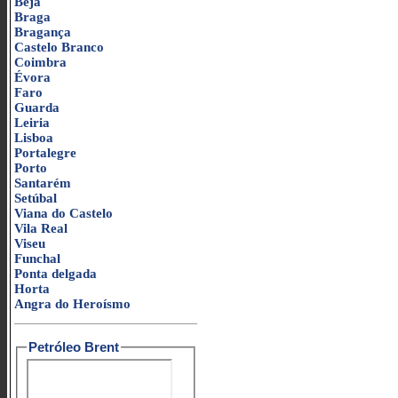
Beja
Braga
Bragança
Castelo Branco
Coimbra
Évora
Faro
Guarda
Leiria
Lisboa
Portalegre
Porto
Santarém
Setúbal
Viana do Castelo
Vila Real
Viseu
Funchal
Ponta delgada
Horta
Angra do Heroísmo
Petróleo Brent