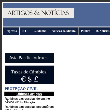
Expresso
RTP
C. Manhã
Notícias ao Minuto
Público
D. Notícias
PROTEÇÃO CIVIL
Últimos artigos
Rankings das escolas do ensino
básico 2016
-
Educação
Rankings das escolas secundárias