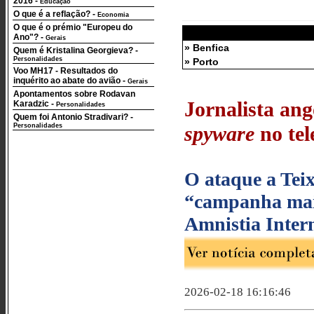
2016
-
Educação
O que é a reflação?
-
Economia
O que é o prémio "Europeu do
Ano"?
-
Gerais
» Benfica
Quem é Kristalina Georgieva?
-
Personalidades
» Porto
Voo MH17 - Resultados do
inquérito ao abate do avião
-
Gerais
Apontamentos sobre Rodavan
Jornalista an
Karadzic
-
Personalidades
Quem foi Antonio Stradivari?
-
Personalidades
spyware
no tel
O ataque a Tei
“campanha mai
Amnistia Inter
2026-02-18 16:16:46