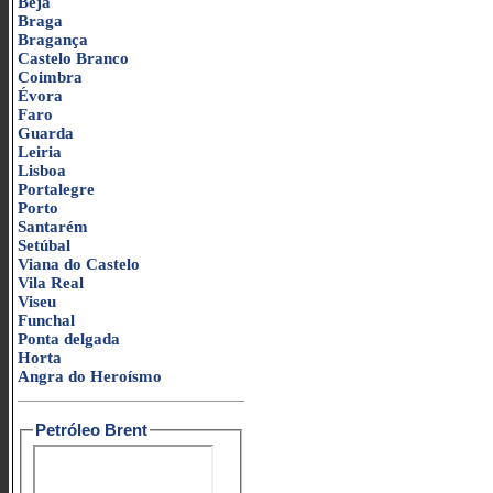
Beja
Braga
Bragança
Castelo Branco
Coimbra
Évora
Faro
Guarda
Leiria
Lisboa
Portalegre
Porto
Santarém
Setúbal
Viana do Castelo
Vila Real
Viseu
Funchal
Ponta delgada
Horta
Angra do Heroísmo
Petróleo Brent