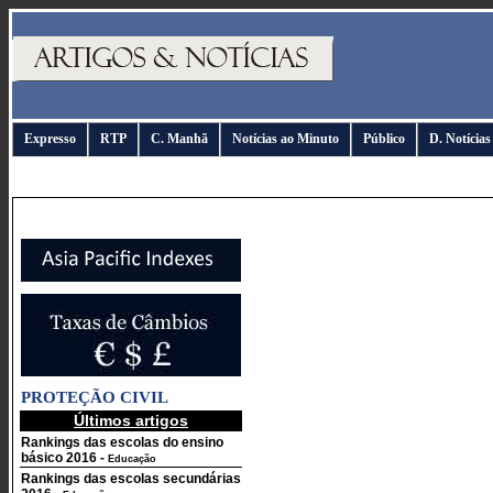
Expresso
RTP
C. Manhã
Notícias ao Minuto
Público
D. Notícias
PROTEÇÃO CIVIL
Últimos artigos
Rankings das escolas do ensino
básico 2016
-
Educação
Rankings das escolas secundárias