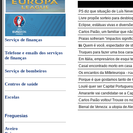
PS diz que situação de Luís Neves
Livre propõe sorteio para desblo
Eclipse, estátuas vivas e diversõ
Carlos Paião, um familiar que n
Praias sofreram “impactos signif
Serviço de finanças
🎱 Quem é você, espectador de s
Truques para fazer uma boa cara
Telefone e emails dos serviços
de finanças
Em Itália, empresários de esqui 
Casal encontrado morto em casa 
Serviço de bombeiros
Os encantos da Mitteleuropa
-
Púb
Porque é que gostamos tanto de C
Centros de saúde
Loulé quer ser Capital Portugues
Amarante vai candidatar-se a Cap
Escolas
Carlos Paião voltou! Trouxe os n
Bienal de Veneza: a utopia de Ale
Freguesias
Aveiro