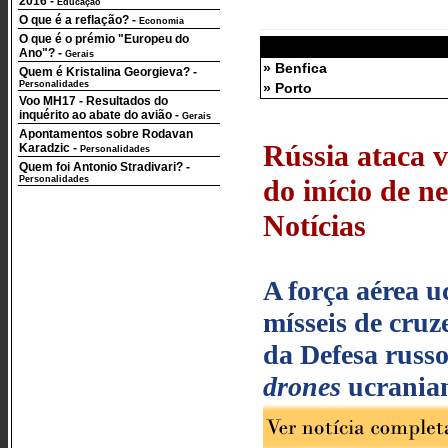
2016
-
Educação
O que é a reflação?
-
Economia
O que é o prémio "Europeu do
Ano"?
-
Gerais
» Benfica
Quem é Kristalina Georgieva?
-
Personalidades
» Porto
Voo MH17 - Resultados do
inquérito ao abate do avião
-
Gerais
Apontamentos sobre Rodavan
Rússia ataca v
Karadzic
-
Personalidades
Quem foi Antonio Stradivari?
-
Personalidades
do início de n
Notícias
A força aérea u
mísseis de cruz
da Defesa russ
drones
ucrania