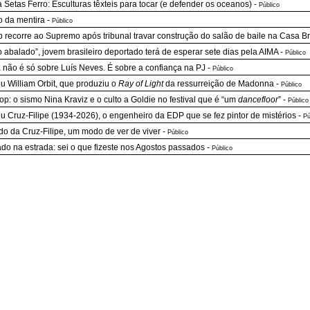
a Setas Ferro: Esculturas têxteis para tocar (e defender os oceanos)
-
Público
o da mentira
-
Público
 recorre ao Supremo após tribunal travar construção do salão de baile na Casa B
o abalado”, jovem brasileiro deportado terá de esperar sete dias pela AIMA
-
Público
já não é só sobre Luís Neves. É sobre a confiança na PJ
-
Público
u William Orbit, que produziu o
Ray of Light
da ressurreição de Madonna
-
Público
p: o sismo Nina Kraviz e o culto a Goldie no festival que é “um
dancefloor
”
-
Público
u Cruz-Filipe (1934-2026), o engenheiro da EDP que se fez pintor de mistérios
-
Pú
do da Cruz-Filipe, um modo de ver de viver
-
Público
do na estrada: sei o que fizeste nos Agostos passados
-
Público