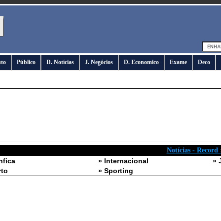
uto
Público
D. Notícias
J. Negócios
D. Economico
Exame
Deco
Notícias - Record 
nfica
» Internacional
» 
rto
» Sporting