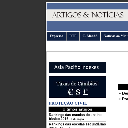
Expresso
RTP
C. Manhã
Notícias ao Min
» Be
» Po
PROTEÇÃO CIVIL
Últimos artigos
Rankings das escolas do ensino
básico 2016
-
Educação
Rankings das escolas secundárias