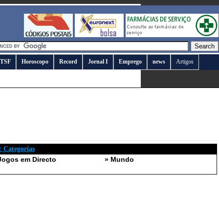
TSF
Horoscopo
Record
Jornal I
Emprego
news
Artigos
: Categorias
Jogos em Directo
» Mundo