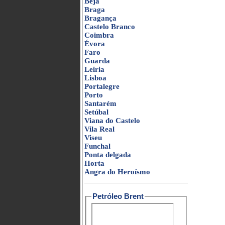
Beja
Braga
Bragança
Castelo Branco
Coimbra
Évora
Faro
Guarda
Leiria
Lisboa
Portalegre
Porto
Santarém
Setúbal
Viana do Castelo
Vila Real
Viseu
Funchal
Ponta delgada
Horta
Angra do Heroísmo
Petróleo Brent