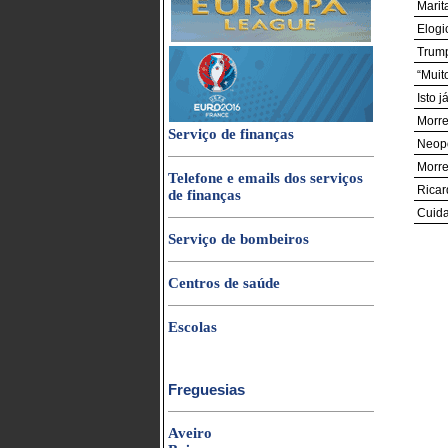
Marit
Elogi
Trump
“Muit
Isto 
Morre
Serviço de finanças
Neopo
Morre
Telefone e emails dos serviços
Ricar
de finanças
Cuida
Serviço de bombeiros
Centros de saúde
Escolas
Freguesias
Aveiro