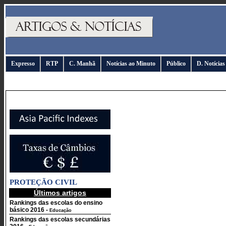
Expresso
RTP
C. Manhã
Notícias ao Minuto
Público
D. Notícias
PROTEÇÃO CIVIL
Últimos artigos
Rankings das escolas do ensino
básico 2016
-
Educação
Rankings das escolas secundárias