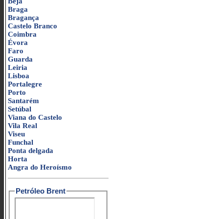
Beja
Braga
Bragança
Castelo Branco
Coimbra
Évora
Faro
Guarda
Leiria
Lisboa
Portalegre
Porto
Santarém
Setúbal
Viana do Castelo
Vila Real
Viseu
Funchal
Ponta delgada
Horta
Angra do Heroísmo
Petróleo Brent