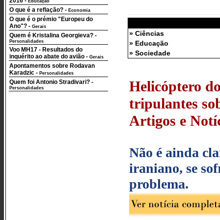
2016
-
Educação
O que é a reflação?
-
Economia
O que é o prémio "Europeu do
Ano"?
-
Gerais
» Ciências
Quem é Kristalina Georgieva?
-
Personalidades
» Educação
Voo MH17 - Resultados do
» Sociedade
inquérito ao abate do avião
-
Gerais
Apontamentos sobre Rodavan
Karadzic
-
Personalidades
Helicóptero d
Quem foi Antonio Stradivari?
-
Personalidades
tripulantes so
Artigos e Notí
Não é ainda cla
iraniano, se so
problema.