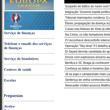
Suspeito de tráfico do navio com
Imigração: Governo rejeita polít
Tribunal marroquino condena 11 
Ébola: propagação da doença sup
Casas nas Aldeias do Xisto já ul
Serviço de finanças
Na China, os não fumadores tenta
PJ reconhece desconforto intern
Telefone e emails dos serviços
Operação "Sky drop" PJ detalha 
de finanças
El-Sayed derrota candidata do a
Drone
com explosivos encerra ae
Serviço de bombeiros
Benfica e SC Braga já conhecem 
Conheça as datas e horários das 3
Centros de saúde
Já se joga o campeonato mais cur
Sentença de velha conhecida nã
Escolas
Newcastle United anuncia Matthia
Freguesias
Aveiro