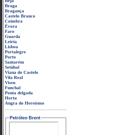
Beja
Braga
Bragança
Castelo Branco
Coimbra
Évora
Faro
Guarda
Leiria
Lisboa
Portalegre
Porto
Santarém
Setúbal
Viana do Castelo
Vila Real
Viseu
Funchal
Ponta delgada
Horta
Angra do Heroísmo
Petróleo Brent