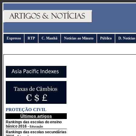
Expresso
RTP
C. Manhã
Notícias ao Minuto
Público
D. Notícias
PROTEÇÃO CIVIL
Últimos artigos
Rankings das escolas do ensino
básico 2016
-
Educação
Rankings das escolas secundárias