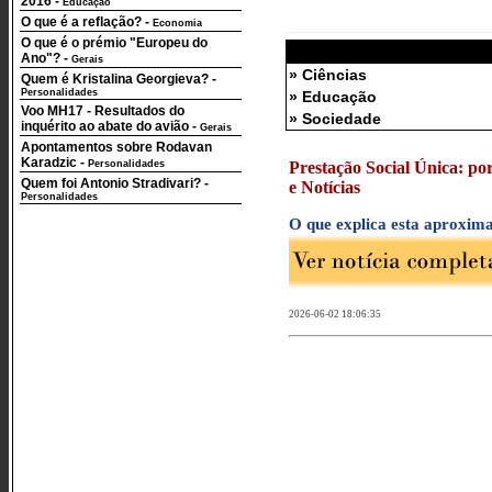
2016
-
Educação
O que é a reflação?
-
Economia
O que é o prémio "Europeu do
Ano"?
-
Gerais
» Ciências
Quem é Kristalina Georgieva?
-
Personalidades
» Educação
Voo MH17 - Resultados do
» Sociedade
inquérito ao abate do avião
-
Gerais
Apontamentos sobre Rodavan
Karadzic
-
Personalidades
Prestação Social Única: por
Quem foi Antonio Stradivari?
-
e Notícias
Personalidades
O que explica esta aproxim
2026-06-02 18:06:35