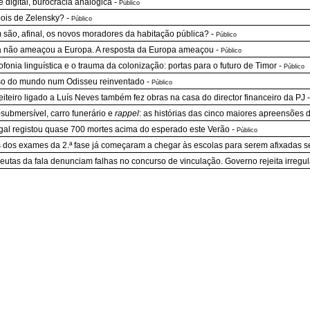
 digital, burocracia analógica
-
Público
ois de Zelensky?
-
Público
são, afinal, os novos moradores da habitação pública?
-
Público
 não ameaçou a Europa. A resposta da Europa ameaçou
-
Público
ofonia linguística e o trauma da colonização: portas para o futuro de Timor
-
Público
o do mundo num Odisseu reinventado
-
Público
iteiro ligado a Luís Neves também fez obras na casa do director financeiro da PJ
submersível, carro funerário e
rappel
: as histórias das cinco maiores apreensões 
gal registou quase 700 mortes acima do esperado este Verão
-
Público
 dos exames da 2.ª fase já começaram a chegar às escolas para serem afixadas s
eutas da fala denunciam falhas no concurso de vinculação. Governo rejeita irregu