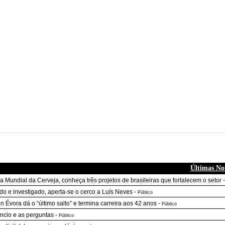
Últimas Not
a Mundial da Cerveja, conheça três projetos de brasileiras que fortalecem o setor
do e investigado, aperta-se o cerco a Luís Neves
-
Público
n Évora dá o “último salto” e termina carreira aos 42 anos
-
Público
êncio e as perguntas
-
Público