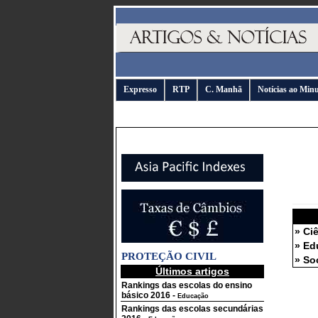
Expresso
RTP
C. Manhã
Notícias ao Min
» Ci
» Ed
PROTEÇÃO CIVIL
» So
Últimos artigos
Rankings das escolas do ensino
básico 2016
-
Educação
Rankings das escolas secundárias