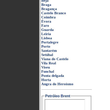
Beja
Braga
Bragança
Castelo Branco
Coimbra
Évora
Faro
Guarda
Leiria
Lisboa
Portalegre
Porto
Santarém
Setúbal
Viana do Castelo
Vila Real
Viseu
Funchal
Ponta delgada
Horta
Angra do Heroísmo
Petróleo Brent