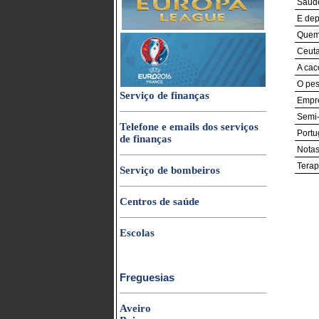
Saúde
E dep
Quem 
Ceuta
A cac
O pes
Serviço de finanças
Empre
Semi-
Telefone e emails dos serviços
Portu
de finanças
Notas
Terap
Serviço de bombeiros
Centros de saúde
Escolas
Freguesias
Aveiro