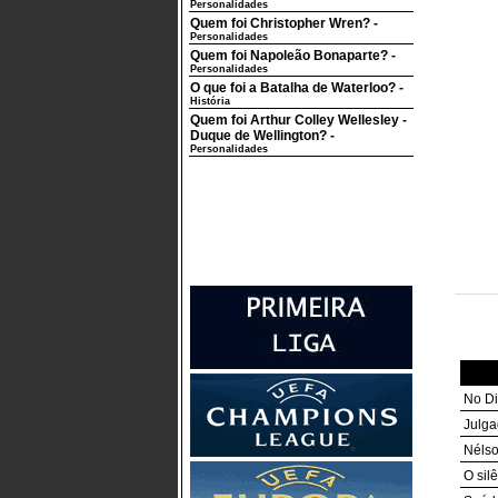
Personalidades
Quem foi Christopher Wren?
-
Personalidades
Quem foi Napoleão Bonaparte?
-
Personalidades
O que foi a Batalha de Waterloo?
-
História
Quem foi Arthur Colley Wellesley -
Duque de Wellington?
-
Personalidades
No Di
Julga
Nélso
O sil