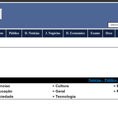
uto
Público
D. Notícias
J. Negócios
D. Economico
Exame
Deco
Notícias - Público
ências
» Cultura
» 
ucação
» Geral
» 
ciedade
» Tecnologia