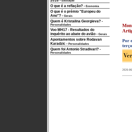
2016
-
Educação
O que é a reflação?
-
Economia
O que é o prémio "Europeu do
Ano"?
-
Gerais
Quem é Kristalina Georgieva?
-
Mont
Personalidades
Voo MH17 - Resultados do
Arti
inquérito ao abate do avião
-
Gerais
Apontamentos sobre Rodavan
Por 
Karadzic
-
Personalidades
terço
Quem foi Antonio Stradivari?
-
Personalidades
2026-06