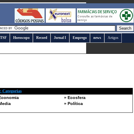
TSF
Horoscopo
Record
Jornal I
Emprego
news
Artigos
 : Categorias
Economia
» Ecosfera
Media
» Política