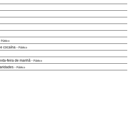
-
Público
de cocaína
-
Público
exta-feira de manhã
-
Público
laridades
-
Público