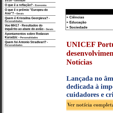
2016
-
Educação
O que é a reflação?
-
Economia
O que é o prémio "Europeu do
Ano"?
-
Gerais
» Ciências
Quem é Kristalina Georgieva?
-
Personalidades
» Educação
Voo MH17 - Resultados do
» Sociedade
inquérito ao abate do avião
-
Gerais
Apontamentos sobre Rodavan
Karadzic
-
Personalidades
UNICEF Portug
Quem foi Antonio Stradivari?
-
Personalidades
desenvolviment
Notícias
Lançada no âmb
dedicada à impo
cuidadores e cr