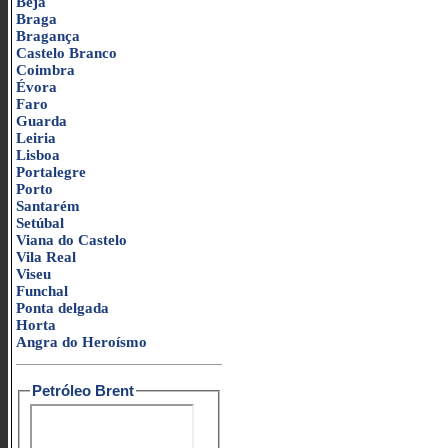
Beja
Braga
Bragança
Castelo Branco
Coimbra
Évora
Faro
Guarda
Leiria
Lisboa
Portalegre
Porto
Santarém
Setúbal
Viana do Castelo
Vila Real
Viseu
Funchal
Ponta delgada
Horta
Angra do Heroísmo
Petróleo Brent