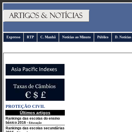
Expresso
RTP
C. Manhã
Notícias ao Minuto
Público
D. Notícias
PROTEÇÃO CIVIL
Últimos artigos
Rankings das escolas do ensino
básico 2016
-
Educação
Rankings das escolas secundárias