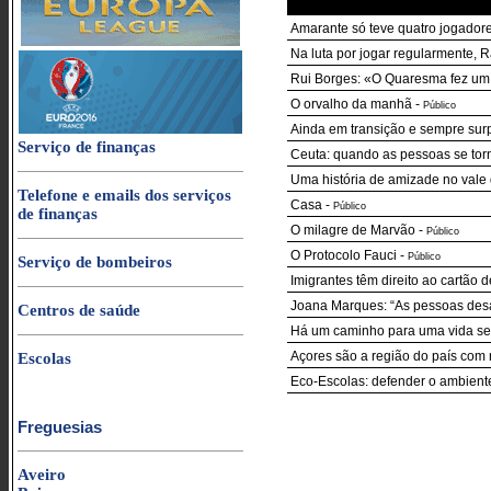
Amarante só teve quatro jogador
Na luta por jogar regularmente,
Rui Borges: «O Quaresma fez um 
O orvalho da manhã
-
Público
Ainda em transição e sempre sur
Serviço de finanças
Ceuta: quando as pessoas se to
Uma história de amizade no vale d
Telefone e emails dos serviços
Casa
-
Público
de finanças
O milagre de Marvão
-
Público
O Protocolo Fauci
-
Público
Serviço de bombeiros
Imigrantes têm direito ao cartão
Joana Marques: “As pessoas desa
Centros de saúde
Há um caminho para uma vida sem
Açores são a região do país com
Escolas
Eco-Escolas: defender o ambient
Freguesias
Aveiro