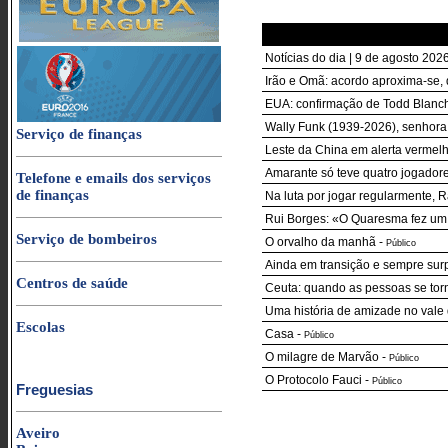
Notícias do dia | 9 de agosto 20
Irão e Omã: acordo aproxima-se, 
EUA: confirmação de Todd Blanch
Wally Funk (1939-2026), senhora
Serviço de finanças
Leste da China em alerta vermel
Amarante só teve quatro jogador
Telefone e emails dos serviços
de finanças
Na luta por jogar regularmente,
Rui Borges: «O Quaresma fez um 
Serviço de bombeiros
O orvalho da manhã
-
Público
Ainda em transição e sempre sur
Centros de saúde
Ceuta: quando as pessoas se to
Uma história de amizade no vale d
Escolas
Casa
-
Público
O milagre de Marvão
-
Público
O Protocolo Fauci
-
Público
Freguesias
Aveiro