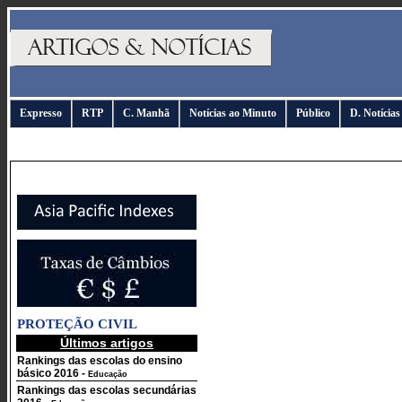
Expresso
RTP
C. Manhã
Notícias ao Minuto
Público
D. Notícias
PROTEÇÃO CIVIL
Últimos artigos
Rankings das escolas do ensino
básico 2016
-
Educação
Rankings das escolas secundárias