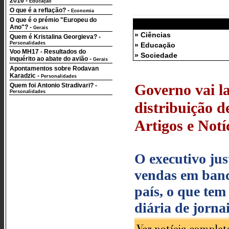
2016
-
Educação
O que é a reflação?
-
Economia
O que é o prémio "Europeu do
Ano"?
-
Gerais
» Ciências
Quem é Kristalina Georgieva?
-
Personalidades
» Educação
Voo MH17 - Resultados do
» Sociedade
inquérito ao abate do avião
-
Gerais
Apontamentos sobre Rodavan
Karadzic
-
Personalidades
Governo vai la
Quem foi Antonio Stradivari?
-
Personalidades
distribuição de
Artigos e Notí
O executivo jus
vendas em banc
país, o que tem
diária de jornai