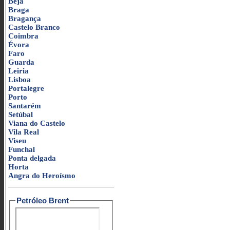
Beja
Braga
Bragança
Castelo Branco
Coimbra
Évora
Faro
Guarda
Leiria
Lisboa
Portalegre
Porto
Santarém
Setúbal
Viana do Castelo
Vila Real
Viseu
Funchal
Ponta delgada
Horta
Angra do Heroísmo
Petróleo Brent