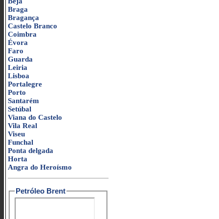
Beja
Braga
Bragança
Castelo Branco
Coimbra
Évora
Faro
Guarda
Leiria
Lisboa
Portalegre
Porto
Santarém
Setúbal
Viana do Castelo
Vila Real
Viseu
Funchal
Ponta delgada
Horta
Angra do Heroísmo
Petróleo Brent