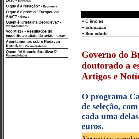
2016
-
Educação
O que é a reflação?
-
Economia
O que é o prémio "Europeu do
Ano"?
-
Gerais
» Ciências
Quem é Kristalina Georgieva?
-
Personalidades
» Educação
Voo MH17 - Resultados do
» Sociedade
inquérito ao abate do avião
-
Gerais
Apontamentos sobre Rodavan
Karadzic
-
Personalidades
Governo do Br
Quem foi Antonio Stradivari?
-
Personalidades
doutorado a es
Artigos e Notí
O programa Cap
de seleção, co
cada uma delas.
euros.