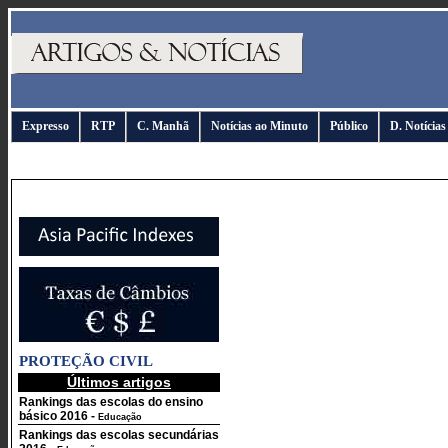
Expresso
RTP
C. Manhã
Notícias ao Minuto
Público
D. Notícias
PROTEÇÃO CIVIL
Últimos artigos
Rankings das escolas do ensino
básico 2016
-
Educação
Rankings das escolas secundárias