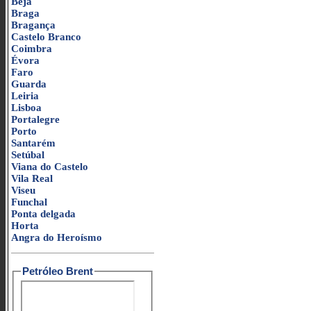
Beja
Braga
Bragança
Castelo Branco
Coimbra
Évora
Faro
Guarda
Leiria
Lisboa
Portalegre
Porto
Santarém
Setúbal
Viana do Castelo
Vila Real
Viseu
Funchal
Ponta delgada
Horta
Angra do Heroísmo
Petróleo Brent