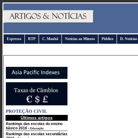
Expresso
RTP
C. Manhã
Notícias ao Minuto
Público
D. Notícias
PROTEÇÃO CIVIL
Últimos artigos
Rankings das escolas do ensino
básico 2016
-
Educação
Rankings das escolas secundárias