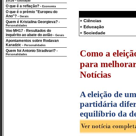
2016
-
Educação
O que é a reflação?
-
Economia
O que é o prémio "Europeu do
Ano"?
-
Gerais
» Ciências
Quem é Kristalina Georgieva?
-
Personalidades
» Educação
Voo MH17 - Resultados do
» Sociedade
inquérito ao abate do avião
-
Gerais
Apontamentos sobre Rodavan
Karadzic
-
Personalidades
Como a eleiçã
Quem foi Antonio Stradivari?
-
Personalidades
para melhorar 
Notícias
A eleição de u
partidária dife
equilíbrio da 