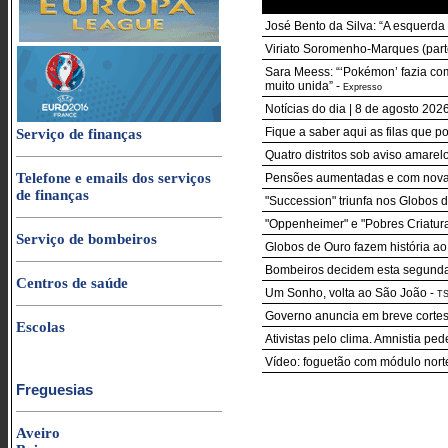
José Bento da Silva: “A esquerda
Viriato Soromenho-Marques (parte
Sara Meess: “‘Pokémon’ fazia co
muito unida”
-
Expresso
Notícias do dia | 8 de agosto 20
Fique a saber aqui as filas que p
Serviço de finanças
Quatro distritos sob aviso amarelo
Telefone e emails dos serviços
Pensões aumentadas e com nova r
de finanças
"Succession" triunfa nos Globos 
"Oppenheimer" e "Pobres Criatur
Serviço de bombeiros
Globos de Ouro fazem história ao
Bombeiros decidem esta segunda-f
Centros de saúde
Um Sonho, volta ao São João
-
T
Governo anuncia em breve cortes 
Escolas
Ativistas pelo clima. Amnistia pe
Vídeo: foguetão com módulo nort
Freguesias
Aveiro