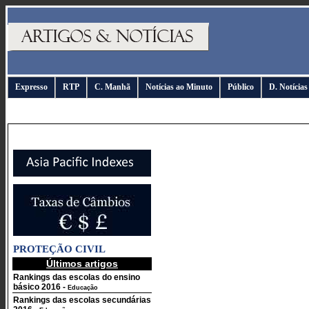
Expresso
RTP
C. Manhã
Notícias ao Minuto
Público
D. Notícias
PROTEÇÃO CIVIL
Últimos artigos
Rankings das escolas do ensino
básico 2016
-
Educação
Rankings das escolas secundárias