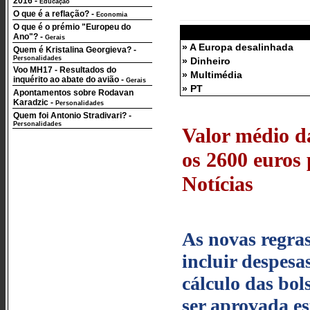
2016
-
Educação
O que é a reflação?
-
Economia
O que é o prémio "Europeu do
Ano"?
-
Gerais
» A Europa desalinhada
Quem é Kristalina Georgieva?
-
Personalidades
» Dinheiro
Voo MH17 - Resultados do
» Multimédia
inquérito ao abate do avião
-
Gerais
» PT
Apontamentos sobre Rodavan
Karadzic
-
Personalidades
Quem foi Antonio Stradivari?
-
Personalidades
Valor médio da
os 2600 euros 
Notícias
As novas regras
incluir despesa
cálculo das bol
ser aprovada es