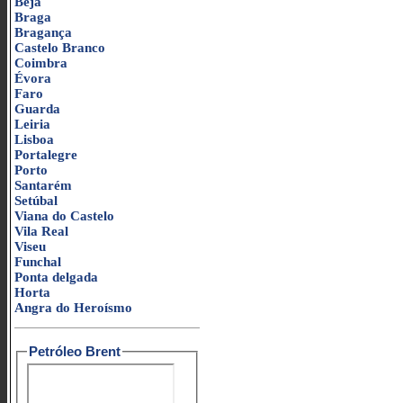
Beja
Braga
Bragança
Castelo Branco
Coimbra
Évora
Faro
Guarda
Leiria
Lisboa
Portalegre
Porto
Santarém
Setúbal
Viana do Castelo
Vila Real
Viseu
Funchal
Ponta delgada
Horta
Angra do Heroísmo
Petróleo Brent