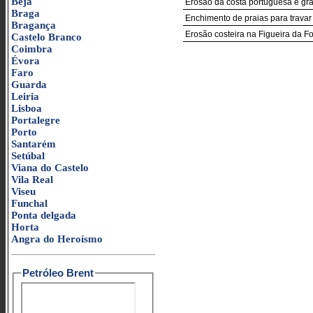
Beja
Erosão da costa portuguesa é grav
Braga
Enchimento de praias para travar
Bragança
Erosão costeira na Figueira da F
Castelo Branco
Coimbra
Évora
Faro
Guarda
Leiria
Lisboa
Portalegre
Porto
Santarém
Setúbal
Viana do Castelo
Vila Real
Viseu
Funchal
Ponta delgada
Horta
Angra do Heroísmo
Petróleo Brent