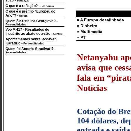
2016
-
Educação
O que é a reflação?
-
Economia
O que é o prémio "Europeu do
Ano"?
-
Gerais
» A Europa desalinhada
Quem é Kristalina Georgieva?
-
Personalidades
» Dinheiro
Voo MH17 - Resultados do
» Multimédia
inquérito ao abate do avião
-
Gerais
» PT
Apontamentos sobre Rodavan
Karadzic
-
Personalidades
Quem foi Antonio Stradivari?
-
Personalidades
Netanyahu ap
avisa que ces
fala em “pirat
Notícias
Cotação do Bre
104 dólares, d
entrada e saída