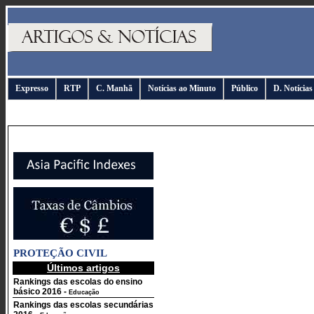
Expresso
RTP
C. Manhã
Notícias ao Minuto
Público
D. Notícias
PROTEÇÃO CIVIL
Últimos artigos
Rankings das escolas do ensino
básico 2016
-
Educação
Rankings das escolas secundárias