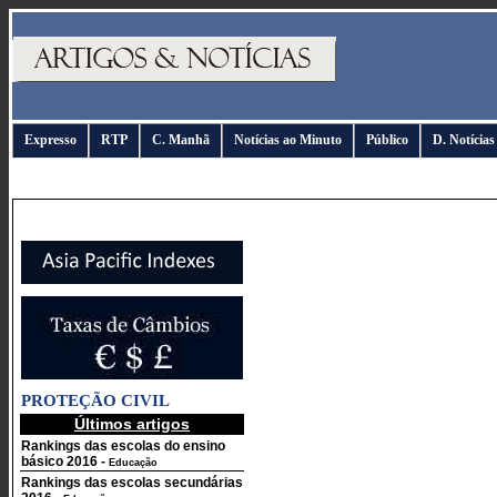
Expresso
RTP
C. Manhã
Notícias ao Minuto
Público
D. Notícias
PROTEÇÃO CIVIL
Últimos artigos
Rankings das escolas do ensino
básico 2016
-
Educação
Rankings das escolas secundárias