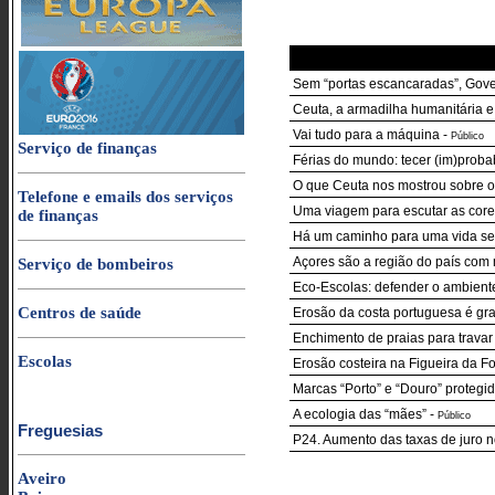
Sem “portas escancaradas”, Gover
Ceuta, a armadilha humanitária 
Vai tudo para a máquina
-
Público
Serviço de finanças
Férias do mundo: tecer (im)proba
O que Ceuta nos mostrou sobre o
Telefone e emails dos serviços
Uma viagem para escutar as core
de finanças
Há um caminho para uma vida sem
Açores são a região do país com
Serviço de bombeiros
Eco-Escolas: defender o ambient
Centros de saúde
Erosão da costa portuguesa é grav
Enchimento de praias para travar
Escolas
Erosão costeira na Figueira da F
Marcas “Porto” e “Douro” protegi
A ecologia das “mães”
-
Público
Freguesias
P24. Aumento das taxas de juro n
Aveiro