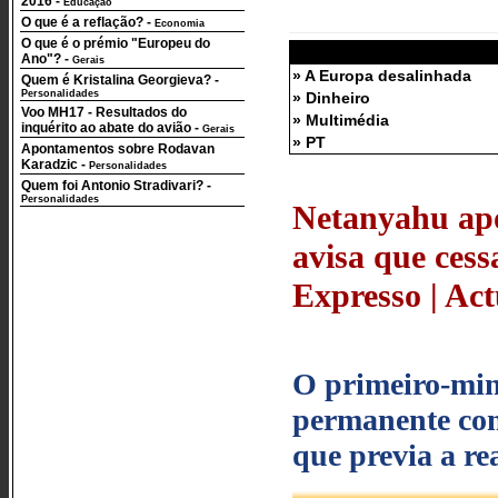
2016
-
Educação
O que é a reflação?
-
Economia
O que é o prémio "Europeu do
Ano"?
-
Gerais
» A Europa desalinhada
Quem é Kristalina Georgieva?
-
Personalidades
» Dinheiro
Voo MH17 - Resultados do
» Multimédia
inquérito ao abate do avião
-
Gerais
» PT
Apontamentos sobre Rodavan
Karadzic
-
Personalidades
Quem foi Antonio Stradivari?
-
Personalidades
Netanyahu ap
avisa que ces
Expresso | Act
O primeiro‑mini
permanente com
que previa a re