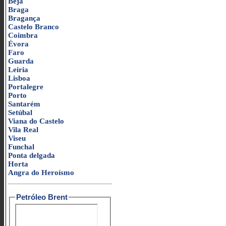
Beja
Braga
Bragança
Castelo Branco
Coimbra
Évora
Faro
Guarda
Leiria
Lisboa
Portalegre
Porto
Santarém
Setúbal
Viana do Castelo
Vila Real
Viseu
Funchal
Ponta delgada
Horta
Angra do Heroísmo
Petróleo Brent