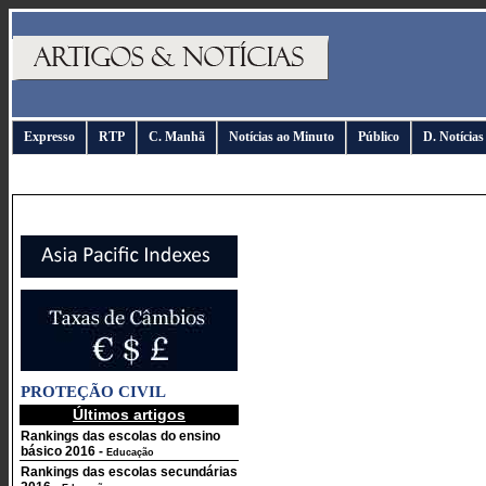
Expresso
RTP
C. Manhã
Notícias ao Minuto
Público
D. Notícias
PROTEÇÃO CIVIL
Últimos artigos
Rankings das escolas do ensino
básico 2016
-
Educação
Rankings das escolas secundárias