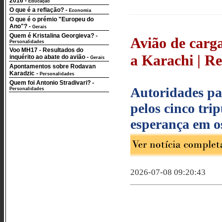
2016
-
Educação
O que é a reflação?
-
Economia
O que é o prémio "Europeu do
Ano"?
-
Gerais
Quem é Kristalina Georgieva?
-
Avião de carg
Personalidades
Voo MH17 - Resultados do
a Karachi | Re
inquérito ao abate do avião
-
Gerais
Apontamentos sobre Rodavan
Karadzic
-
Personalidades
Quem foi Antonio Stradivari?
-
Autoridades pa
Personalidades
pelos cinco tri
esperança em o
2026-07-08 09:20:43