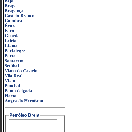
Beja
Braga
Bragança
Castelo Branco
Coimbra
Évora
Faro
Guarda
Leiria
Lisboa
Portalegre
Porto
Santarém
Setúbal
Viana do Castelo
Vila Real
Viseu
Funchal
Ponta delgada
Horta
Angra do Heroísmo
Petróleo Brent