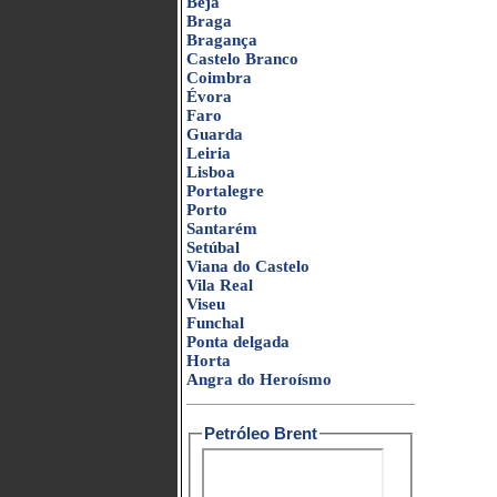
Beja
Braga
Bragança
Castelo Branco
Coimbra
Évora
Faro
Guarda
Leiria
Lisboa
Portalegre
Porto
Santarém
Setúbal
Viana do Castelo
Vila Real
Viseu
Funchal
Ponta delgada
Horta
Angra do Heroísmo
Petróleo Brent