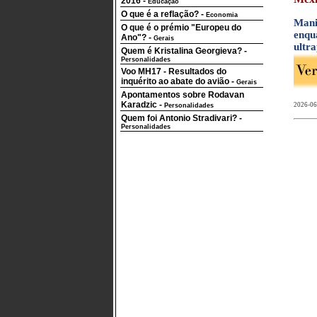
2016
-
Educação
O que é a reflação?
-
Economia
Mani
O que é o prémio "Europeu do
enqu
Ano"?
-
Gerais
ultr
Quem é Kristalina Georgieva?
-
Personalidades
Voo MH17 - Resultados do
inquérito ao abate do avião
-
Gerais
Apontamentos sobre Rodavan
Karadzic
-
2026-06
Personalidades
Quem foi Antonio Stradivari?
-
Personalidades