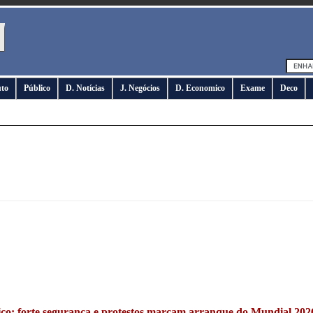
uto
Público
D. Notícias
J. Negócios
D. Economico
Exame
Deco
co: forte segurança e protestos marcam arranque do Mundial 2026 