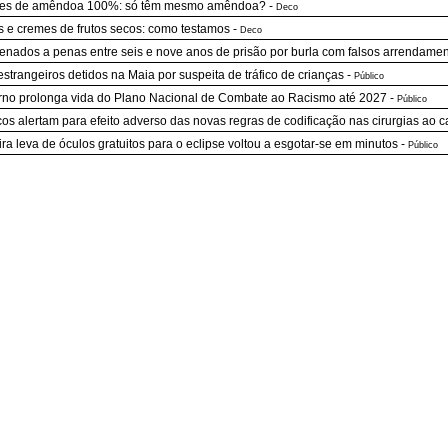
es de amêndoa 100%: só têm mesmo amêndoa?
-
Deco
s e cremes de frutos secos: como testamos
-
Deco
nados a penas entre seis e nove anos de prisão por burla com falsos arrendame
estrangeiros detidos na Maia por suspeita de tráfico de crianças
-
Público
no prolonga vida do Plano Nacional de Combate ao Racismo até 2027
-
Público
os alertam para efeito adverso das novas regras de codificação nas cirurgias ao 
ira leva de óculos gratuitos para o eclipse voltou a esgotar-se em minutos
-
Público