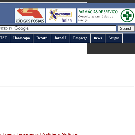
TSF
Horoscopo
Record
Jornal I
Emprego
news
Artigos
| news | euronews | Artigos e Notícias