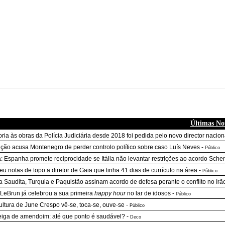
Últimas Not
oria às obras da Polícia Judiciária desde 2018 foi pedida pelo novo director nacion
ção acusa Montenegro de perder controlo político sobre caso Luís Neves
-
Público
: Espanha promete reciprocidade se Itália não levantar restrições ao acordo Sch
deu notas de topo a diretor de Gaia que tinha 41 dias de currículo na área
-
Público
a Saudita, Turquia e Paquistão assinam acordo de defesa perante o conflito no Irã
 LeBrun já celebrou a sua primeira
happy hour
no lar de idosos
-
Público
ultura de June Crespo vê-se, toca-se, ouve-se
-
Público
iga de amendoim: até que ponto é saudável?
-
Deco