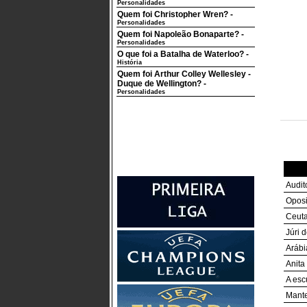
Personalidades
Quem foi Christopher Wren?
-
Personalidades
Quem foi Napoleão Bonaparte?
-
Personalidades
O que foi a Batalha de Waterloo?
-
História
Quem foi Arthur Colley Wellesley -
Duque de Wellington?
-
Personalidades
Audit
Oposi
Ceuta
Júri 
Arábi
Anita
A esc
Mante