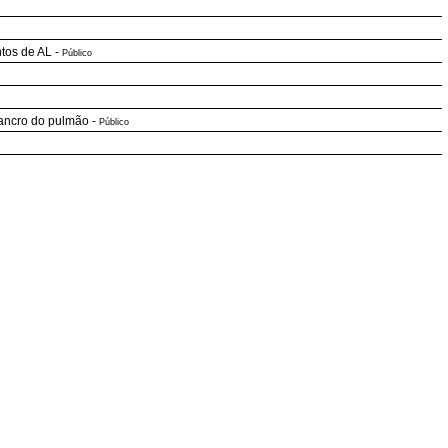
ntos de AL
-
Público
cancro do pulmão
-
Público