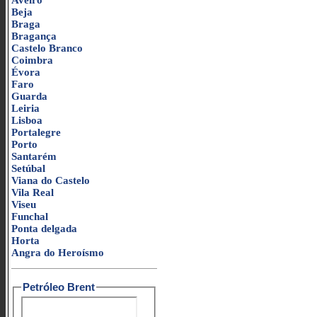
Aveiro
Beja
Braga
Bragança
Castelo Branco
Coimbra
Évora
Faro
Guarda
Leiria
Lisboa
Portalegre
Porto
Santarém
Setúbal
Viana do Castelo
Vila Real
Viseu
Funchal
Ponta delgada
Horta
Angra do Heroísmo
Petróleo Brent