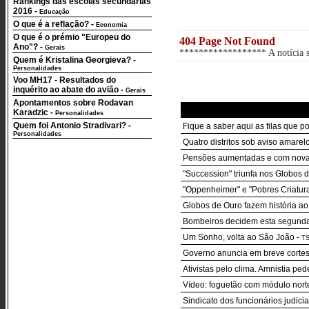
Rankings das escolas secundárias
2016
-
Educação
O que é a reflação?
-
Economia
O que é o prémio "Europeu do
404 Page Not Found
Ano"?
-
Gerais
****************** A notícia so
Quem é Kristalina Georgieva?
-
Personalidades
Voo MH17 - Resultados do
inquérito ao abate do avião
-
Gerais
Apontamentos sobre Rodavan
Karadzic
-
Personalidades
Quem foi Antonio Stradivari?
-
Fique a saber aqui as filas que p
Personalidades
Quatro distritos sob aviso amarelo
Pensões aumentadas e com nova r
"Succession" triunfa nos Globos 
"Oppenheimer" e "Pobres Criatur
Globos de Ouro fazem história ao
Bombeiros decidem esta segunda-f
Um Sonho, volta ao São João
-
T
Governo anuncia em breve cortes 
Ativistas pelo clima. Amnistia pe
Vídeo: foguetão com módulo nort
Sindicato dos funcionários judicia