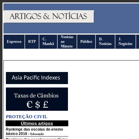
Notícias
C.
D.
J.
Expresso
RTP
ao
Público
Manhã
Notícias
Negócios
Minuto
PROTEÇÃO CIVIL
Últimos artigos
Rankings das escolas do ensino
básico 2016
-
Educação