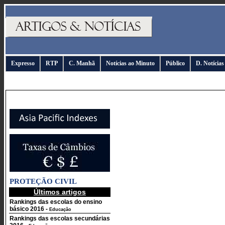
Expresso
RTP
C. Manhã
Notícias ao Minuto
Público
D. Notícias
PROTEÇÃO CIVIL
Últimos artigos
Rankings das escolas do ensino
básico 2016
-
Educação
Rankings das escolas secundárias