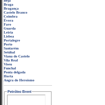
Beja
Braga
Bragança
Castelo Branco
Coimbra
Évora
Faro
Guarda
Leiria
Lisboa
Portalegre
Porto
Santarém
Setúbal
Viana do Castelo
Vila Real
Viseu
Funchal
Ponta delgada
Horta
Angra do Heroísmo
Petróleo Brent