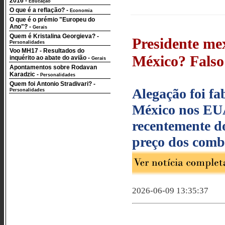
2016
-
Educação
O que é a reflação?
-
Economia
O que é o prémio "Europeu do
Ano"?
-
Gerais
Quem é Kristalina Georgieva?
-
Presidente mex
Personalidades
Voo MH17 - Resultados do
México? Falso 
inquérito ao abate do avião
-
Gerais
Apontamentos sobre Rodavan
Karadzic
-
Personalidades
Quem foi Antonio Stradivari?
-
Alegação foi f
Personalidades
México nos EUA
recentemente d
preço dos combu
2026-06-09 13:35:37