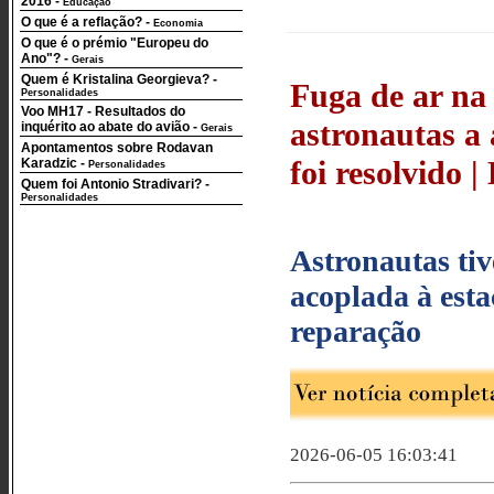
2016
-
Educação
O que é a reflação?
-
Economia
O que é o prémio "Europeu do
Ano"?
-
Gerais
Quem é Kristalina Georgieva?
-
Fuga de ar na
Personalidades
Voo MH17 - Resultados do
astronautas a
inquérito ao abate do avião
-
Gerais
Apontamentos sobre Rodavan
foi resolvido |
Karadzic
-
Personalidades
Quem foi Antonio Stradivari?
-
Personalidades
Astronautas ti
acoplada à est
reparação
2026-06-05 16:03:41