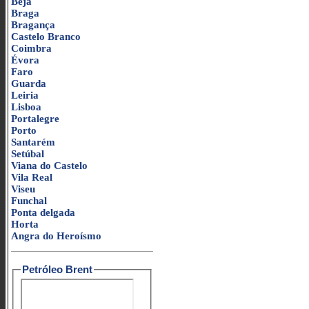
Beja
Braga
Bragança
Castelo Branco
Coimbra
Évora
Faro
Guarda
Leiria
Lisboa
Portalegre
Porto
Santarém
Setúbal
Viana do Castelo
Vila Real
Viseu
Funchal
Ponta delgada
Horta
Angra do Heroísmo
Petróleo Brent