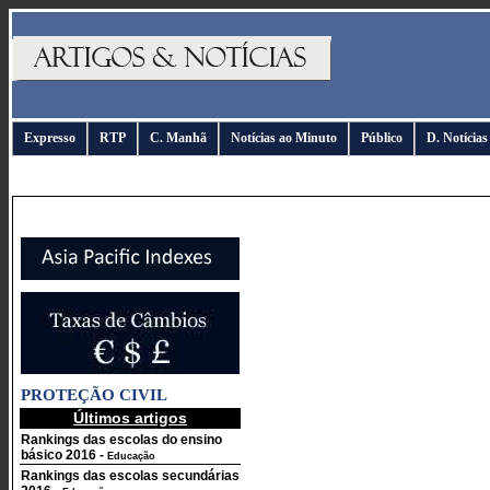
Expresso
RTP
C. Manhã
Notícias ao Minuto
Público
D. Notícias
PROTEÇÃO CIVIL
Últimos artigos
Rankings das escolas do ensino
básico 2016
-
Educação
Rankings das escolas secundárias