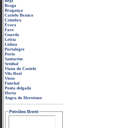
Beja
Braga
Bragança
Castelo Branco
Coimbra
Évora
Faro
Guarda
Leiria
Lisboa
Portalegre
Porto
Santarém
Setúbal
Viana do Castelo
Vila Real
Viseu
Funchal
Ponta delgada
Horta
Angra do Heroísmo
Petróleo Brent