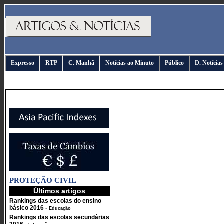
Expresso
RTP
C. Manhã
Notícias ao Minuto
Público
D. Notícias
PROTEÇÃO CIVIL
Últimos artigos
Rankings das escolas do ensino
básico 2016
-
Educação
Rankings das escolas secundárias