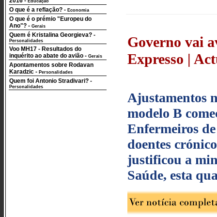
2016
-
Educação
O que é a reflação?
-
Economia
O que é o prémio "Europeu do
Ano"?
-
Gerais
Quem é Kristalina Georgieva?
-
Governo vai av
Personalidades
Voo MH17 - Resultados do
Expresso | Act
inquérito ao abate do avião
-
Gerais
Apontamentos sobre Rodavan
Karadzic
-
Personalidades
Quem foi Antonio Stradivari?
-
Personalidades
Ajustamentos no
modelo B começ
Enfermeiros de 
doentes crónico
justificou a m
Saúde, esta qua