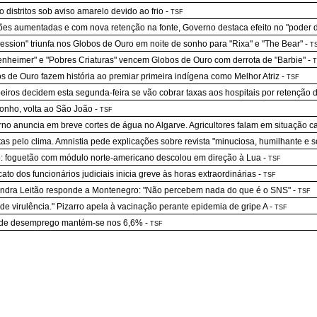
o distritos sob aviso amarelo devido ao frio
-
TSF
es aumentadas e com nova retenção na fonte, Governo destaca efeito no "poder 
ession" triunfa nos Globos de Ouro em noite de sonho para "Rixa" e "The Bear"
-
T
nheimer" e "Pobres Criaturas" vencem Globos de Ouro com derrota de "Barbie"
-
T
s de Ouro fazem história ao premiar primeira indígena como Melhor Atriz
-
TSF
iros decidem esta segunda-feira se vão cobrar taxas aos hospitais por retenção
nho, volta ao São João
-
TSF
no anuncia em breve cortes de água no Algarve. Agricultores falam em situação ca
stas pelo clima. Amnistia pede explicações sobre revista "minuciosa, humilhante e s
: foguetão com módulo norte-americano descolou em direção à Lua
-
TSF
cato dos funcionários judiciais inicia greve às horas extraordinárias
-
TSF
ndra Leitão responde a Montenegro: "Não percebem nada do que é o SNS"
-
TSF
de virulência." Pizarro apela à vacinação perante epidemia de gripe A
-
TSF
 de desemprego mantém-se nos 6,6%
-
TSF