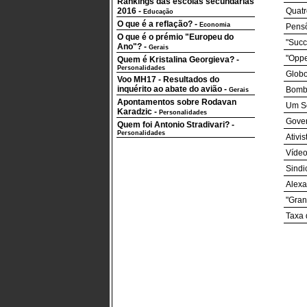
Rankings das escolas secundárias
2016
-
Quatr
Educação
O que é a reflação?
-
Economia
Pensõ
O que é o prémio "Europeu do
"Succ
Ano"?
-
Gerais
"Oppe
Quem é Kristalina Georgieva?
-
Personalidades
Globo
Voo MH17 - Resultados do
inquérito ao abate do avião
-
Bombe
Gerais
Apontamentos sobre Rodavan
Um So
Karadzic
-
Personalidades
Gover
Quem foi Antonio Stradivari?
-
Personalidades
Ativi
Vídeo
Sindi
Alexa
"Gran
Taxa