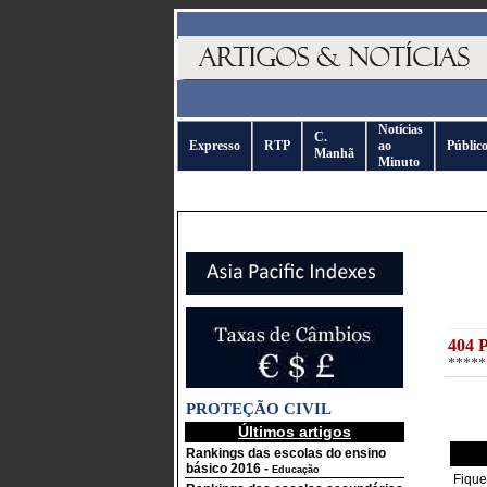
Notícias
C.
Expresso
RTP
ao
Públic
Manhã
Minuto
404 
*****
PROTEÇÃO CIVIL
Últimos artigos
Rankings das escolas do ensino
básico 2016
-
Educação
Fique