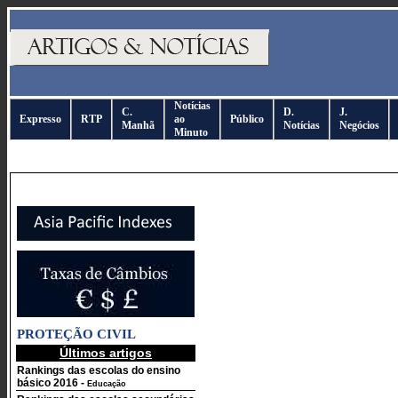
Notícias
C.
D.
J.
Expresso
RTP
ao
Público
Manhã
Notícias
Negócios
Minuto
PROTEÇÃO CIVIL
Últimos artigos
Rankings das escolas do ensino
básico 2016
-
Educação