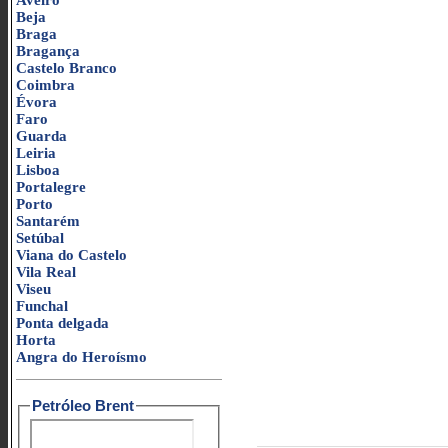
Aveiro
Beja
Braga
Bragança
Castelo Branco
Coimbra
Évora
Faro
Guarda
Leiria
Lisboa
Portalegre
Porto
Santarém
Setúbal
Viana do Castelo
Vila Real
Viseu
Funchal
Ponta delgada
Horta
Angra do Heroísmo
Petróleo Brent