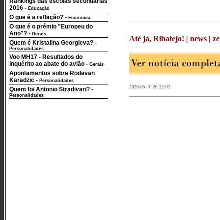
Rankings das escolas secundárias
2016
-
Educação
O que é a reflação?
-
Economia
O que é o prémio "Europeu do
Ano"?
-
Gerais
Até já, Ribatejo! | news | ze
Quem é Kristalina Georgieva?
-
Personalidades
Voo MH17 - Resultados do
inquérito ao abate do avião
-
Gerais
Apontamentos sobre Rodavan
Karadzic
-
Personalidades
2026-05-10 20:22:02
Quem foi Antonio Stradivari?
-
Personalidades