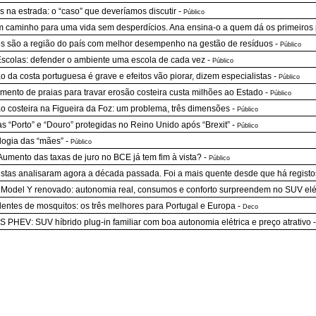
s na estrada: o “caso” que deveríamos discutir
-
Público
 caminho para uma vida sem desperdícios. Ana ensina-o a quem dá os primeiros
s são a região do país com melhor desempenho na gestão de resíduos
-
Público
scolas: defender o ambiente uma escola de cada vez
-
Público
o da costa portuguesa é grave e efeitos vão piorar, dizem especialistas
-
Público
mento de praias para travar erosão costeira custa milhões ao Estado
-
Público
o costeira na Figueira da Foz: um problema, três dimensões
-
Público
s “Porto” e “Douro” protegidas no Reino Unido após “Brexit”
-
Público
logia das “mães”
-
Público
Aumento das taxas de juro no BCE já tem fim à vista?
-
Público
istas analisaram agora a década passada. Foi a mais quente desde que há registo
 Model Y renovado: autonomia real, consumos e conforto surpreendem no SUV elé
entes de mosquitos: os três melhores para Portugal e Europa
-
Deco
 PHEV: SUV híbrido plug-in familiar com boa autonomia elétrica e preço atrativo