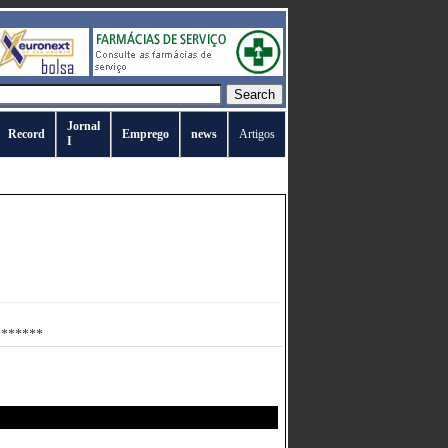
Jornal
Record
Emprego
news
Artigos
I
********