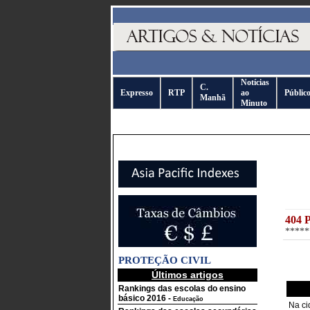
Notícias
C.
Expresso
RTP
ao
Públic
Manhã
Minuto
404 
*****
PROTEÇÃO CIVIL
Últimos artigos
Rankings das escolas do ensino
básico 2016
-
Educação
Na ci