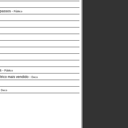
 passos
-
Público
s
-
Público
trico mais vendido
-
Deco
-
Deco