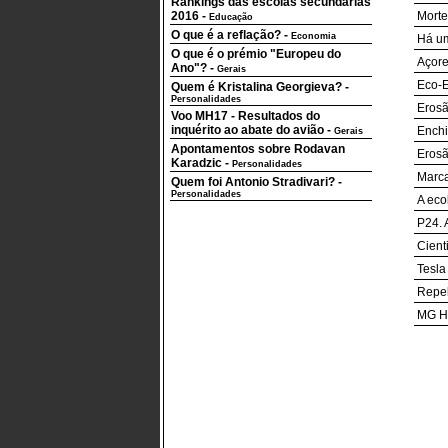
Rankings das escolas secundárias
2016
-
Morte
Educação
O que é a reflação?
-
Economia
Há um
O que é o prémio "Europeu do
Açore
Ano"?
-
Gerais
Eco-E
Quem é Kristalina Georgieva?
-
Personalidades
Erosã
Voo MH17 - Resultados do
inquérito ao abate do avião
-
Enchi
Gerais
Apontamentos sobre Rodavan
Erosã
Karadzic
-
Personalidades
Marca
Quem foi Antonio Stradivari?
-
Personalidades
A eco
P24. 
Cient
Tesla
Repel
MG HS