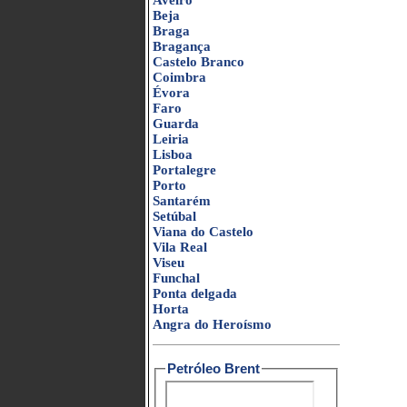
Aveiro
Beja
Braga
Bragança
Castelo Branco
Coimbra
Évora
Faro
Guarda
Leiria
Lisboa
Portalegre
Porto
Santarém
Setúbal
Viana do Castelo
Vila Real
Viseu
Funchal
Ponta delgada
Horta
Angra do Heroísmo
Petróleo Brent