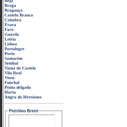
Beja
Braga
Bragança
Castelo Branco
Coimbra
Évora
Faro
Guarda
Leiria
Lisboa
Portalegre
Porto
Santarém
Setúbal
Viana do Castelo
Vila Real
Viseu
Funchal
Ponta delgada
Horta
Angra do Heroísmo
Petróleo Brent