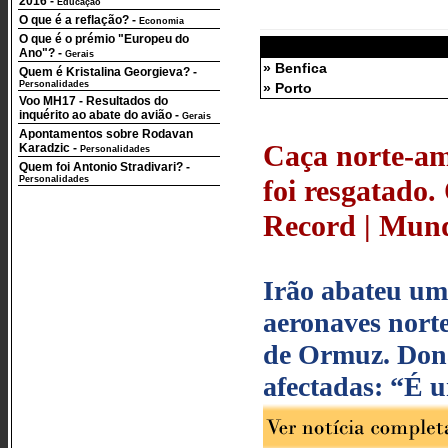
2016
-
Educação
O que é a reflação?
-
Economia
O que é o prémio "Europeu do
Ano"?
-
Gerais
» Benfica
Quem é Kristalina Georgieva?
-
Personalidades
» Porto
Voo MH17 - Resultados do
inquérito ao abate do avião
-
Gerais
Apontamentos sobre Rodavan
Caça norte-ame
Karadzic
-
Personalidades
Quem foi Antonio Stradivari?
-
Personalidades
foi resgatado.
Record | Mundo
Irão abateu um 
aeronaves nort
de Ormuz. Dona
afectadas: “É 