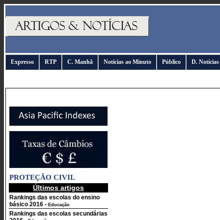
Expresso
RTP
C. Manhã
Notícias ao Minuto
Público
D. Notícias
PROTEÇÃO CIVIL
Últimos artigos
Rankings das escolas do ensino
básico 2016
-
Educação
Rankings das escolas secundárias