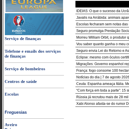
IDEIAS: O que o sucesso da Ucrân
Javalis na Arrábida: animais apa
Escolas fecharam sem notas das r
Seguro promulga Prestação Socia
Morreu William Orbit, o produto
Serviço de finanças
Vou saber quanto ganha o meu co
Seguro envia Lei do Retorno e Asi
Telefone e emails dos serviços
de finanças
Eclipse: mesmo com óculos certif
Migrações: Governo espanhol repõe
Serviço de bombeiros
França: fogo consome 100 hectar
Notícias do dia | 7 de agosto 2026
Centros de saúde
Ceuta: Espanha ameaça Itália. M
“Com força em toda a parte”: 15 s
Escolas
Rússia já recrutou mais de 28 mi
Xabi Alonso afasta-se do rumor D
Freguesias
Aveiro