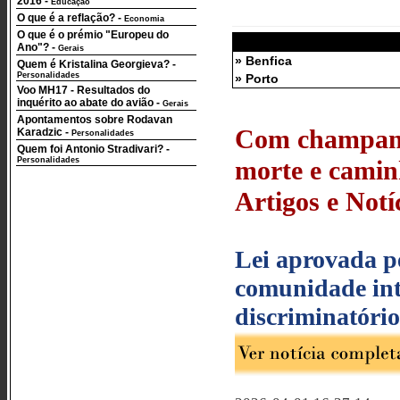
2016
-
Educação
O que é a reflação?
-
Economia
O que é o prémio "Europeu do
Ano"?
-
Gerais
» Benfica
Quem é Kristalina Georgieva?
-
Personalidades
» Porto
Voo MH17 - Resultados do
inquérito ao abate do avião
-
Gerais
Apontamentos sobre Rodavan
Com champanhe
Karadzic
-
Personalidades
Quem foi Antonio Stradivari?
-
Personalidades
morte e camin
Artigos e Notí
Lei aprovada pe
comunidade inte
discriminatório