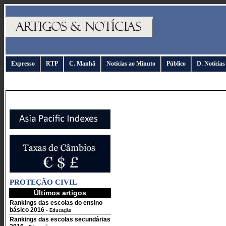
Expresso
RTP
C. Manhã
Notícias ao Minuto
Público
D. Notícias
PROTEÇÃO CIVIL
Últimos artigos
Rankings das escolas do ensino
básico 2016
-
Educação
Rankings das escolas secundárias