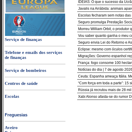
IDEIAS: O que o sucesso da Ucrân
Javalis na Arrábida: animais apa
Escolas fecharam sem notas das r
Seguro promulga Prestação Socia
Morreu William Orbit, o produto
Vou saber quanto ganha o meu co
Serviço de finanças
Seguro envia Lei do Retorno e Asi
Eclipse: mesmo com óculos certif
Telefone e emails dos serviços
Migrações: Governo espanhol repõe
de finanças
França: fogo consome 100 hectar
Notícias do dia | 7 de agosto 2026
Serviço de bombeiros
Ceuta: Espanha ameaça Itália. M
Centros de saúde
“Com força em toda a parte”: 15 s
Rússia já recrutou mais de 28 mi
Escolas
Xabi Alonso afasta-se do rumor D
Freguesias
Aveiro