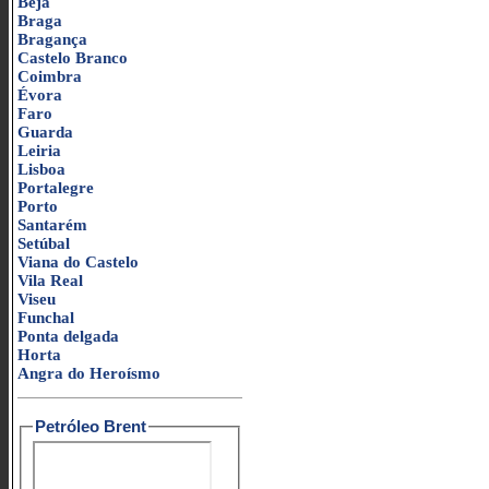
Beja
Braga
Bragança
Castelo Branco
Coimbra
Évora
Faro
Guarda
Leiria
Lisboa
Portalegre
Porto
Santarém
Setúbal
Viana do Castelo
Vila Real
Viseu
Funchal
Ponta delgada
Horta
Angra do Heroísmo
Petróleo Brent