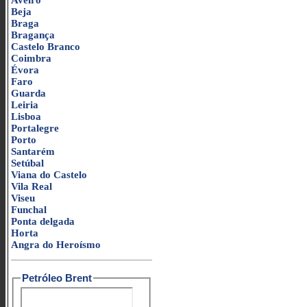
Aveiro
Beja
Braga
Bragança
Castelo Branco
Coimbra
Évora
Faro
Guarda
Leiria
Lisboa
Portalegre
Porto
Santarém
Setúbal
Viana do Castelo
Vila Real
Viseu
Funchal
Ponta delgada
Horta
Angra do Heroísmo
Petróleo Brent