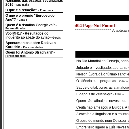
Rankings das escolas secundárias
2016
-
Educação
O que é a reflação?
-
Economia
O que é o prémio "Europeu do
Ano"?
-
Gerais
Quem é Kristalina Georgieva?
-
404 Page Not Found
Personalidades
****************** A notícia so
Voo MH17 - Resultados do
inquérito ao abate do avião
-
Gerais
Apontamentos sobre Rodavan
Karadzic
-
Personalidades
Quem foi Antonio Stradivari?
-
Personalidades
No Dia Mundial da Cerveja, conheç
Julgado e investigado, aperta-se
Nélson Évora dá o “último salto” 
O silêncio e as perguntas
-
Público
Saúde digital, burocracia analógi
E depois de Zelensky?
-
Público
Quem são, afinal, os novos mora
Ceuta não ameaçou a Europa. A 
A cacofonia linguística e o traum
O peso do mundo num Odisseu r
Empreiteiro ligado a Luís Neves 