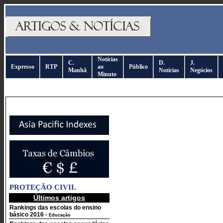
Notícias
C.
D.
J.
Expresso
RTP
ao
Público
Manhã
Notícias
Negócios
Minuto
PROTEÇÃO CIVIL
Últimos artigos
Rankings das escolas do ensino
básico 2016
-
Educação