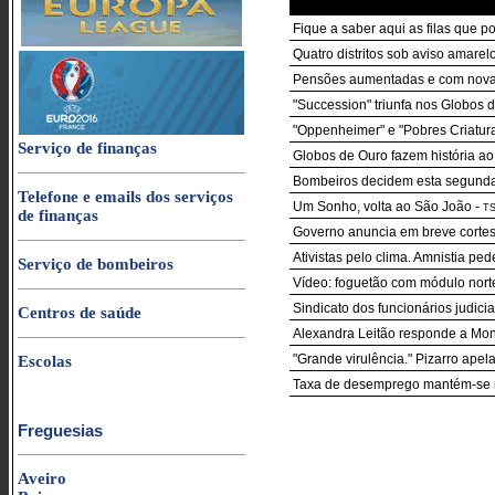
Fique a saber aqui as filas que p
Quatro distritos sob aviso amarelo
Pensões aumentadas e com nova r
"Succession" triunfa nos Globos 
"Oppenheimer" e "Pobres Criatur
Serviço de finanças
Globos de Ouro fazem história ao
Bombeiros decidem esta segunda-f
Telefone e emails dos serviços
Um Sonho, volta ao São João
-
T
de finanças
Governo anuncia em breve cortes 
Ativistas pelo clima. Amnistia pe
Serviço de bombeiros
Vídeo: foguetão com módulo nort
Sindicato dos funcionários judicia
Centros de saúde
Alexandra Leitão responde a Mo
"Grande virulência." Pizarro apel
Escolas
Taxa de desemprego mantém-se 
Freguesias
Aveiro