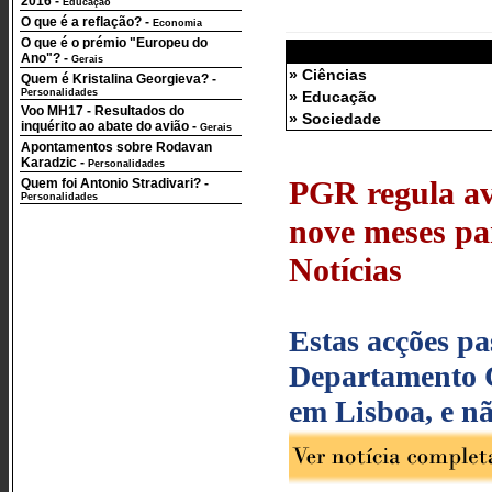
2016
-
Educação
O que é a reflação?
-
Economia
O que é o prémio "Europeu do
Ano"?
-
Gerais
» Ciências
Quem é Kristalina Georgieva?
-
Personalidades
» Educação
Voo MH17 - Resultados do
» Sociedade
inquérito ao abate do avião
-
Gerais
Apontamentos sobre Rodavan
Karadzic
-
Personalidades
PGR regula ave
Quem foi Antonio Stradivari?
-
Personalidades
nove meses par
Notícias
Estas acções pa
Departamento C
em Lisboa, e nã