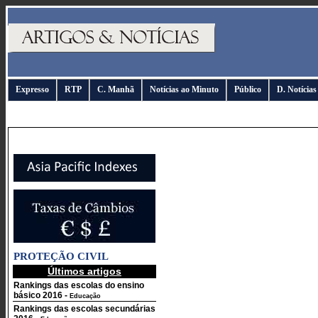
Expresso
RTP
C. Manhã
Notícias ao Minuto
Público
D. Notícias
PROTEÇÃO CIVIL
Últimos artigos
Rankings das escolas do ensino
básico 2016
-
Educação
Rankings das escolas secundárias