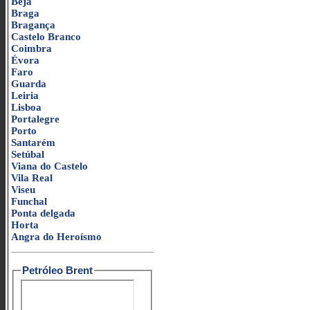
Beja
Braga
Bragança
Castelo Branco
Coimbra
Évora
Faro
Guarda
Leiria
Lisboa
Portalegre
Porto
Santarém
Setúbal
Viana do Castelo
Vila Real
Viseu
Funchal
Ponta delgada
Horta
Angra do Heroísmo
Petróleo Brent