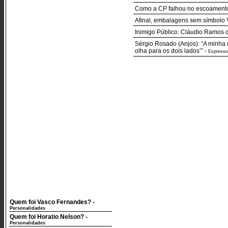
Como a CP falhou no escoamento 
Afinal, embalagens sem símbolo V
Inimigo Público: Cláudio Ramos c
Sérgio Rosado (Anjos): “A minha 
olha para os dois lados’”
-
Expresso
Quem foi Vasco Fernandes?
-
Personalidades
Quem foi Horatio Nelson?
-
Personalidades