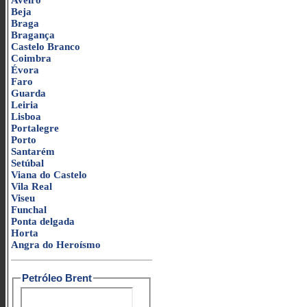
Aveiro
Beja
Braga
Bragança
Castelo Branco
Coimbra
Évora
Faro
Guarda
Leiria
Lisboa
Portalegre
Porto
Santarém
Setúbal
Viana do Castelo
Vila Real
Viseu
Funchal
Ponta delgada
Horta
Angra do Heroísmo
Petróleo Brent