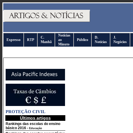
Notícias
C.
D.
J.
Expresso
RTP
ao
Público
Manhã
Notícias
Negócios
Minuto
PROTEÇÃO CIVIL
Últimos artigos
Rankings das escolas do ensino
básico 2016
-
Educação