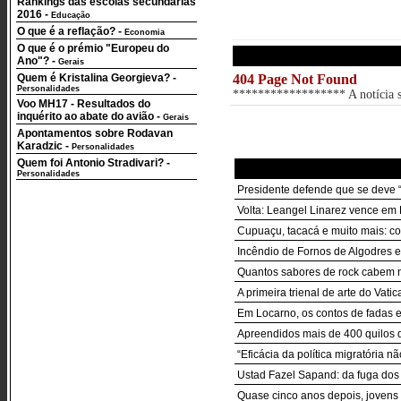
Rankings das escolas secundárias
2016
-
Educação
O que é a reflação?
-
Economia
O que é o prémio "Europeu do
Ano"?
-
Gerais
Quem é Kristalina Georgieva?
-
404 Page Not Found
Personalidades
****************** A notícia so
Voo MH17 - Resultados do
inquérito ao abate do avião
-
Gerais
Apontamentos sobre Rodavan
Karadzic
-
Personalidades
Quem foi Antonio Stradivari?
-
Personalidades
Presidente defende que se deve “
Volta: Leangel Linarez vence em 
Cupuaçu, tacacá e muito mais: c
Incêndio de Fornos de Algodres 
Quantos sabores de rock cabem n
A primeira trienal de arte do Vat
Em Locarno, os contos de fadas
Apreendidos mais de 400 quilos 
“Eficácia da política migratória 
Ustad Fazel Sapand: da fuga dos 
Quase cinco anos depois, jovens