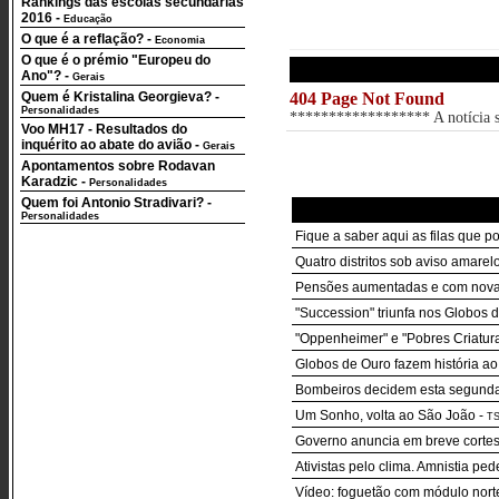
Rankings das escolas secundárias
2016
-
Educação
O que é a reflação?
-
Economia
O que é o prémio "Europeu do
Ano"?
-
Gerais
Quem é Kristalina Georgieva?
-
404 Page Not Found
Personalidades
****************** A notícia so
Voo MH17 - Resultados do
inquérito ao abate do avião
-
Gerais
Apontamentos sobre Rodavan
Karadzic
-
Personalidades
Quem foi Antonio Stradivari?
-
Personalidades
Fique a saber aqui as filas que p
Quatro distritos sob aviso amarelo
Pensões aumentadas e com nova r
"Succession" triunfa nos Globos 
"Oppenheimer" e "Pobres Criatur
Globos de Ouro fazem história ao
Bombeiros decidem esta segunda-f
Um Sonho, volta ao São João
-
T
Governo anuncia em breve cortes 
Ativistas pelo clima. Amnistia pe
Vídeo: foguetão com módulo nort