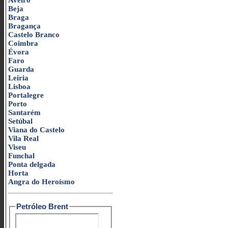
Aveiro
Beja
Braga
Bragança
Castelo Branco
Coimbra
Évora
Faro
Guarda
Leiria
Lisboa
Portalegre
Porto
Santarém
Setúbal
Viana do Castelo
Vila Real
Viseu
Funchal
Ponta delgada
Horta
Angra do Heroísmo
Petróleo Brent