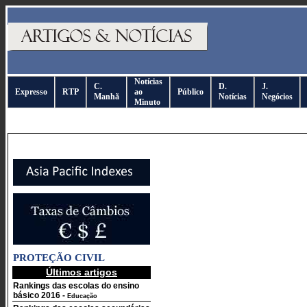
Notícias
C.
D.
J.
Expresso
RTP
ao
Público
Manhã
Notícias
Negócios
Minuto
PROTEÇÃO CIVIL
Últimos artigos
Rankings das escolas do ensino
básico 2016
-
Educação