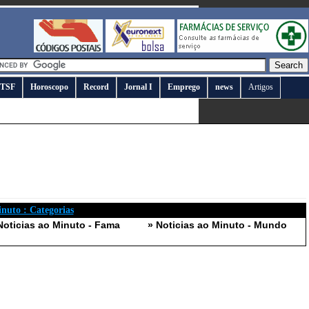
TSF
Horoscopo
Record
Jornal I
Emprego
news
Artigos
inuto : Categorias
Noticias ao Minuto - Fama
» Noticias ao Minuto - Mundo