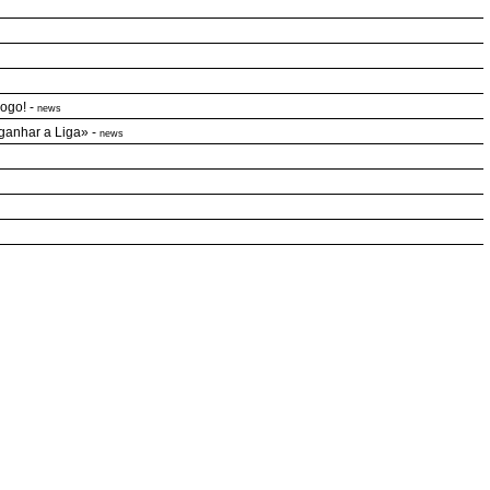
jogo!
-
news
 ganhar a Liga»
-
news