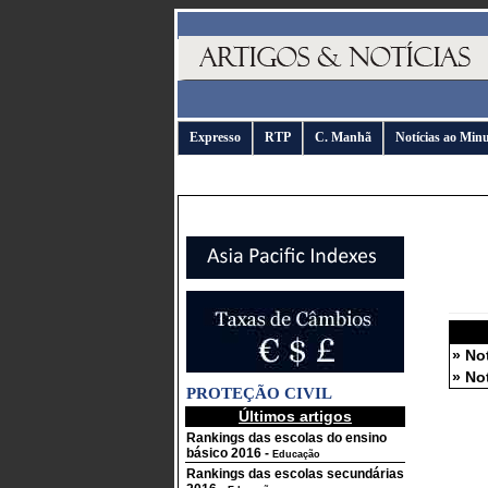
Expresso
RTP
C. Manhã
Notícias ao Min
» No
» No
PROTEÇÃO CIVIL
Últimos artigos
Rankings das escolas do ensino
básico 2016
-
Educação
Rankings das escolas secundárias