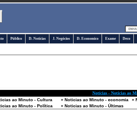
uto
Público
D. Notícias
J. Negócios
D. Economico
Exame
Deco
Notícias - Notícias ao M
ticias ao Minuto - Cultura
» Noticias ao Minuto - economia
» 
ticias ao Minuto - Política
» Noticias ao Minuto - Últimas