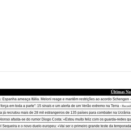
Últimas Not
: Espanha ameaça Itália. Meloni reage e mantém restrições ao acordo Schengen
força em toda a parte”: 15 sinais e um alerta de um Verão extremo na Terra
-
Record
a já recrutou mais de 28 mil estrangeiros de 135 países para combater na Ucrânia
Alonso afasta-se do rumor Diogo Costa: «Estou muito feliz com os guarda-redes q
l Sequeira e o novo duelo europeu: «Vai ser o primeiro grande teste da temporad