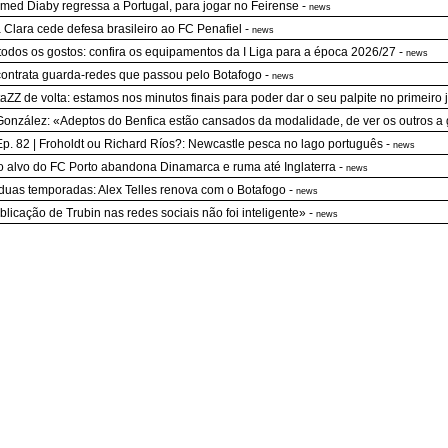
ed Diaby regressa a Portugal, para jogar no Feirense
-
news
 Clara cede defesa brasileiro ao FC Penafiel
-
news
todos os gostos: confira os equipamentos da I Liga para a época 2026/27
-
news
ontrata guarda-redes que passou pelo Botafogo
-
news
aZZ de volta: estamos nos minutos finais para poder dar o seu palpite no primeiro 
González: «Adeptos do Benfica estão cansados da modalidade, de ver os outros a
Ep. 82 | Froholdt ou Richard Ríos?: Newcastle pesca no lago português
-
news
o alvo do FC Porto abandona Dinamarca e ruma até Inglaterra
-
news
duas temporadas: Alex Telles renova com o Botafogo
-
news
blicação de Trubin nas redes sociais não foi inteligente»
-
news