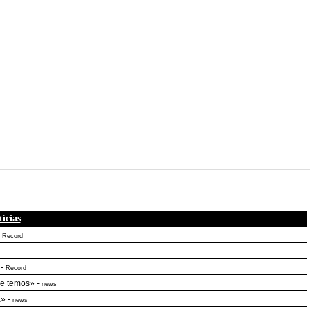
ícias
-
Record
-
Record
ue temos»
-
news
a»
-
news