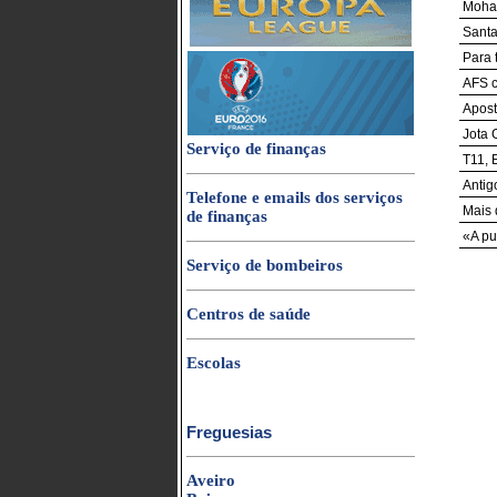
Moham
Santa
Para 
AFS c
Apost
Jota 
Serviço de finanças
T11, 
Antig
Telefone e emails dos serviços
Mais 
de finanças
«A pu
Serviço de bombeiros
Centros de saúde
Escolas
Freguesias
Aveiro