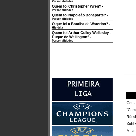
Personalidades
Quem foi Christopher Wren?
-
Personalidades
Quem foi Napoleão Bonaparte?
-
Personalidades
O que foi a Batalha de Waterloo?
-
História
Quem foi Arthur Colley Wellesley -
Duque de Wellington?
-
Personalidades
Ceuta
“Com 
Rússi
Xabi 
Micae