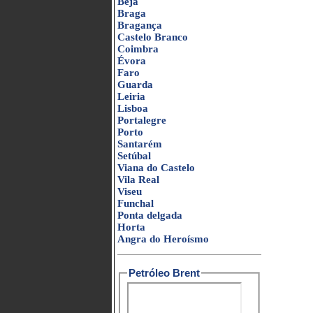
Beja
Braga
Bragança
Castelo Branco
Coimbra
Évora
Faro
Guarda
Leiria
Lisboa
Portalegre
Porto
Santarém
Setúbal
Viana do Castelo
Vila Real
Viseu
Funchal
Ponta delgada
Horta
Angra do Heroísmo
Petróleo Brent