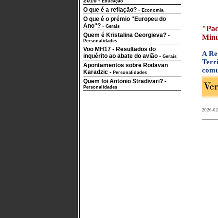
2016
-
Educação
O que é a reflação?
-
Economia
O que é o prémio "Europeu do
Ano"?
-
Gerais
"Pac
Quem é Kristalina Georgieva?
-
Minu
Personalidades
Voo MH17 - Resultados do
A Re
inquérito ao abate do avião
-
Gerais
Terr
Apontamentos sobre Rodavan
comu
Karadzic
-
Personalidades
Quem foi Antonio Stradivari?
-
Personalidades
2026-02