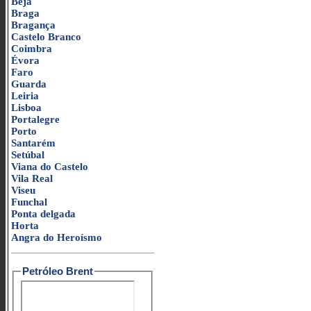
Beja
Braga
Bragança
Castelo Branco
Coimbra
Évora
Faro
Guarda
Leiria
Lisboa
Portalegre
Porto
Santarém
Setúbal
Viana do Castelo
Vila Real
Viseu
Funchal
Ponta delgada
Horta
Angra do Heroísmo
Petróleo Brent