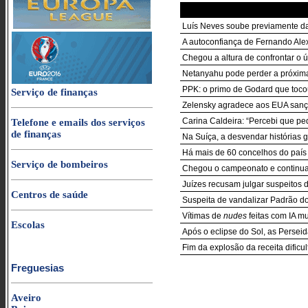
Luís Neves soube previamente da
A autoconfiança de Fernando Ale
Chegou a altura de confrontar o úl
Netanyahu pode perder a próxima
PPK: o primo de Godard que toco
Serviço de finanças
Zelensky agradece aos EUA sançõ
Carina Caldeira: “Percebi que pe
Telefone e emails dos serviços
de finanças
Na Suíça, a desvendar histórias 
Há mais de 60 concelhos do país
Serviço de bombeiros
Chegou o campeonato e continu
Juízes recusam julgar suspeitos 
Centros de saúde
Suspeita de vandalizar Padrão d
Vítimas de
nudes
feitas com IA m
Escolas
Após o eclipse do Sol, as Perseida
Fim da explosão da receita dificu
Freguesias
Aveiro