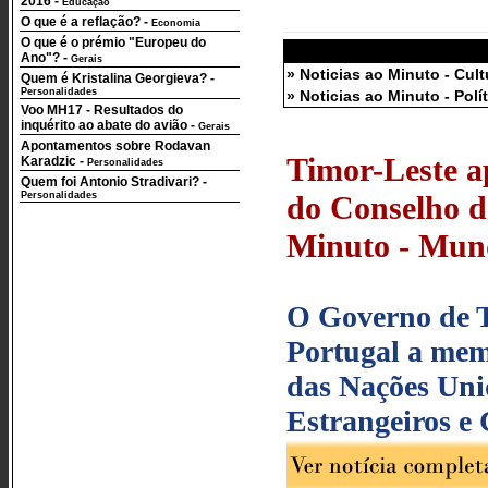
2016
-
Educação
O que é a reflação?
-
Economia
O que é o prémio "Europeu do
Ano"?
-
Gerais
» Noticias ao Minuto - Cult
Quem é Kristalina Georgieva?
-
Personalidades
» Noticias ao Minuto - Polí
Voo MH17 - Resultados do
inquérito ao abate do avião
-
Gerais
Apontamentos sobre Rodavan
Timor-Leste a
Karadzic
-
Personalidades
Quem foi Antonio Stradivari?
-
Personalidades
do Conselho d
Minuto - Mund
O Governo de T
Portugal a me
das Nações Uni
Estrangeiros e 