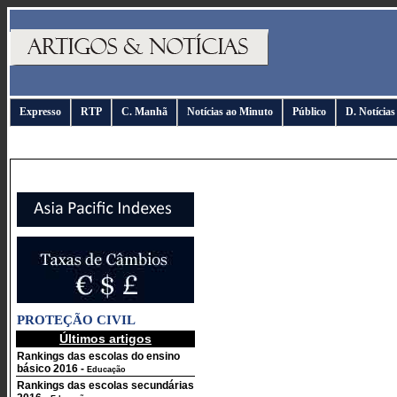
Expresso
RTP
C. Manhã
Notícias ao Minuto
Público
D. Notícias
PROTEÇÃO CIVIL
Últimos artigos
Rankings das escolas do ensino
básico 2016
-
Educação
Rankings das escolas secundárias