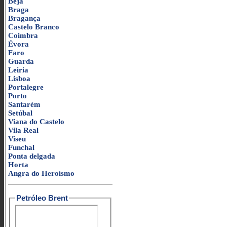
Beja
Braga
Bragança
Castelo Branco
Coimbra
Évora
Faro
Guarda
Leiria
Lisboa
Portalegre
Porto
Santarém
Setúbal
Viana do Castelo
Vila Real
Viseu
Funchal
Ponta delgada
Horta
Angra do Heroísmo
Petróleo Brent