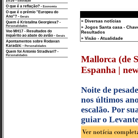
2016
-
Educação
O que é a reflação?
-
Economia
O que é o prémio "Europeu do
Ano"?
-
Gerais
» Diversas notícias
Quem é Kristalina Georgieva?
-
Personalidades
» Jogos Santa casa - Chav
Voo MH17 - Resultados do
Resultados
inquérito ao abate do avião
-
Gerais
» Visão - Atualidade
Apontamentos sobre Rodavan
Karadzic
-
Personalidades
Quem foi Antonio Stradivari?
-
Personalidades
Mallorca (de 
Espanha | news
Noite de pesade
nos últimos an
escalão. Por su
guiar o Levant