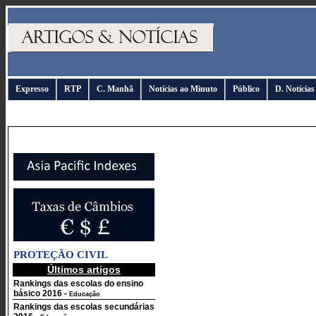
Expresso
RTP
C. Manhã
Notícias ao Minuto
Público
D. Notícias
PROTEÇÃO CIVIL
Últimos artigos
Rankings das escolas do ensino
básico 2016
-
Educação
Rankings das escolas secundárias